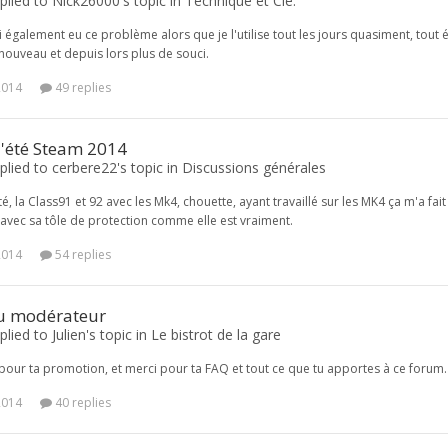
plied to Nick26000's topic in
Technique et Cie.
i également eu ce problème alors que je l'utilise tout les jours quasiment, tout é
ouveau et depuis lors plus de souci.
2014
49 replies
d'été Steam 2014
lied to cerbere22's topic in
Discussions générales
ité, la Class91 et 92 avec les Mk4, chouette, ayant travaillé sur les MK4 ça m'a fa
avec sa tôle de protection comme elle est vraiment.
2014
54 replies
u modérateur
lied to Julien's topic in
Le bistrot de la gare
n pour ta promotion, et merci pour ta FAQ et tout ce que tu apportes à ce forum.
2014
40 replies