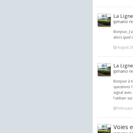
La Lign
ipmano rep
Bonjour, J'a
alors quid d
August 2
La Lign
ipmano rep
Bonjour à t
questions 1:
signal avec 
l'utiliser su
February
Voies 