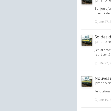
ipmano re
Bonjour, J'a
marché de n
June 27, 
Soldes 
ipmano rep
j'en ai prof
représenté 
June 22, 
Nouvea
ipmano rep
Félicitatio
June 19, 