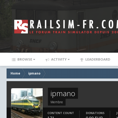
BROWSE
ACTIVITY
LEADERBOARD
Home
ipmano
ipmano
Membre
CONTENT COUNT
DONATIONS
171
0.00 EUR