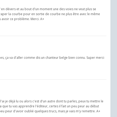
// en dévers et au bout d'un moment une des voies ne veut plus se
traper la courbe pour en sortie de courbe ne plus être avec le même
s avoir ce problème. Merci. A+
ques, ça va d'aller comme dis un chanteur belge bien connu. Super merci
 je déjà lu ou alors c'est d'un autre dont tu parles, peux tu mettre le
 ça que tu vas apprendre l'éditeur, certes il fait un peu peur au début
 peu peur d'avoir oublié quelques trucs, mais je vais m'y remettre. A+