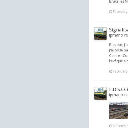
Bruxelles Mi
February
Signali
ipmano re
Bonjour, J'
j'ai posé pa
Centre - Co
l'evêque ain
February
L.D.S.O.
ipmano co
December