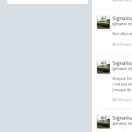
February
Signali
ipmano re
Bon allez u
February
Signali
ipmano re
Bonjour Dom
c'est pas e
J'essaye de
February
Signali
ipmano re