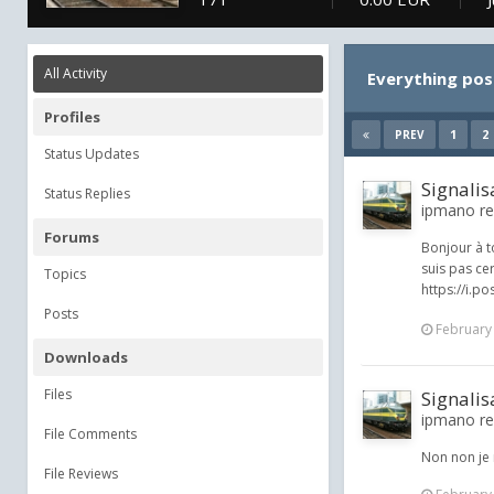
All Activity
Everything po
Profiles
1
2
PREV
Status Updates
Signali
Status Replies
ipmano re
Forums
Bonjour à t
suis pas ce
Topics
https://i.p
Posts
February
Downloads
Files
Signali
ipmano re
File Comments
Non non je n
File Reviews