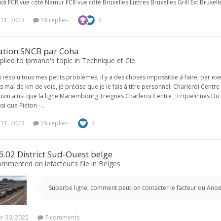
di FCR vue côté Namur FCR vue côté Bruxelles Luttres Bruxelles Grill Ext Bruxelles
 11, 2023
19 replies
4
sation SNCB par Coha
plied to ipmano's topic in
Technique et Cie.
ai résolu tous mes petits problèmes, il y a des choses impossible à faire, par 
s mal de km de voie, je précise que je le fais à titre personnel. Charleroi Centre 
uvin ainsi que la ligne Mariembourg Treignes Charleroi Centre _ Erquelinnes Du cô
si que Piéton -...
 11, 2023
19 replies
3
 6.02 District Sud-Ouest belge
mmented on lefacteur's file in
Belges
Superbe ligne, comment peut-on contacter le facteur ou Anoe
 30, 2022
7 comments