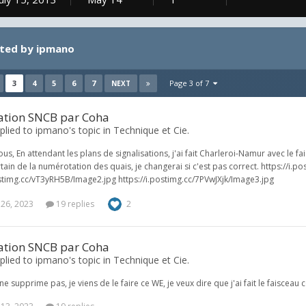
sted by ipmano
3
4
5
6
7
Page 3 of 7
NEXT
sation SNCB par Coha
plied to ipmano's topic in
Technique et Cie.
ous, En attendant les plans de signalisations, j'ai fait Charleroi-Namur avec le 
rtain de la numérotation des quais, je changerai si c'est pas correct. https://
ostimg.cc/vT3yRH5B/Image2.jpg https://i.postimg.cc/7PVwJXjk/Image3.jpg
 26, 2023
19 replies
2
sation SNCB par Coha
plied to ipmano's topic in
Technique et Cie.
e supprime pas, je viens de le faire ce WE, je veux dire que j'ai fait le faiscea