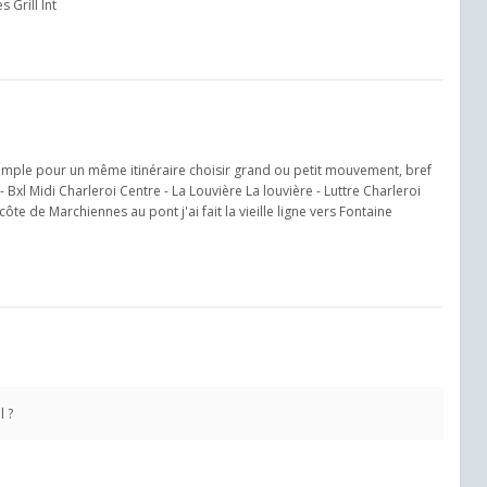
 Grill Int
exemple pour un même itinéraire choisir grand ou petit mouvement, bref
- Bxl Midi Charleroi Centre - La Louvière La louvière - Luttre Charleroi
te de Marchiennes au pont j'ai fait la vieille ligne vers Fontaine
l ?