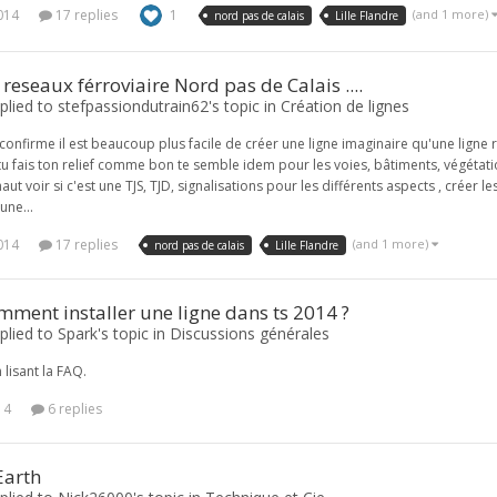
2014
17 replies
1
(and 1 more)
nord pas de calais
Lille Flandre
 reseaux férroviaire Nord pas de Calais ....
lied to stefpassiondutrain62's topic in
Création de lignes
confirme il est beaucoup plus facile de créer une ligne imaginaire qu'une ligne ré
tu fais ton relief comme bon te semble idem pour les voies, bâtiments, végétation
 haut voir si c'est une TJS, TJD, signalisations pour les différents aspects , créer le
ne...
2014
17 replies
(and 1 more)
nord pas de calais
Lille Flandre
mment installer une ligne dans ts 2014 ?
lied to Spark's topic in
Discussions générales
 lisant la FAQ.
14
6 replies
Earth