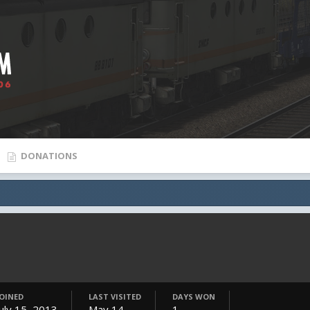
DONATIONS
JOINED
LAST VISITED
DAYS WON
July 15, 2013
May 14
1