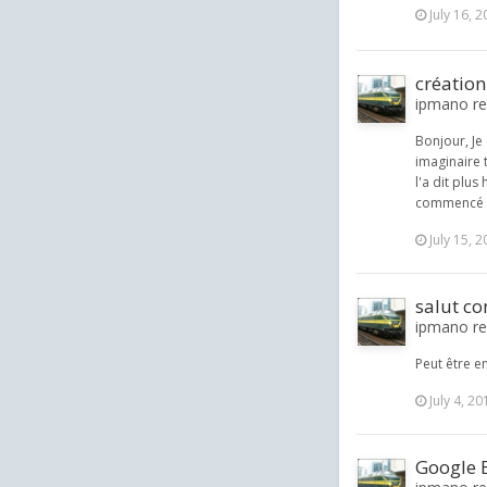
July 16, 
création
ipmano rep
Bonjour, Je 
imaginaire 
l'a dit plus
commencé u
July 15, 
salut co
ipmano rep
Peut être en
July 4, 20
Google 