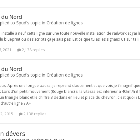
e du Nord
lied to Spud's topic in
Création de lignes
i installé à neuf cette ligne sur une toute nouvelle installation de railwork et j'a
u blueprint ou des scripts ça je sais pas. Est ce que tu as les signaux C1 sur ta l
6, 2021
2,138 replies
e du Nord
lied to Spud's topic in
Création de lignes
ous, Après une longue pause, je reprend doucement et que vois je ? magnifique c
 Lors d'un petit mouvement (Rouge blanc) si la vitesse est inférieur à 40km/h il fa
un triangle blanc et le chiffre 3 dedans en lieu et place du chevron, c'est quoi ?
r d'autre ligne ? A+
 2, 2015
2,138 replies
en dévers