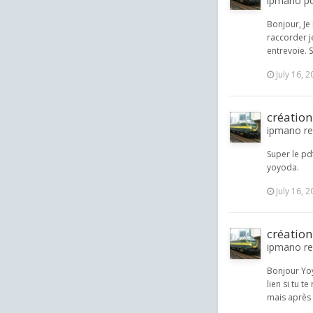
ipmano po
Bonjour, Je
raccorder j
entrevoie. 
July 16, 
création
ipmano rep
Super le pd
yoyoda.
July 16, 
création
ipmano rep
Bonjour Yoy
lien si tu t
mais après 