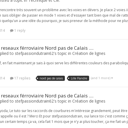
sted a topic in
Technique et Cie.
 rencontre très souvent un problème avec les voies en dévers. Je place 2 voies 
e suis obliger de passer en mode 1 voies et d'essayer tant bien que mal de rat
Si quelqu'un a une idée du pourquoi, je suis preneur de la méthode pour ne plu
2014
1 reply
 reseaux férroviaire Nord pas de Calais ....
lied to stefpassiondutrain62's topic in
Création de lignes
f, en fait maintenant je sais à quoi serve les différentes couleurs des paraboli
2014
17 replies
(and 1 more)
nord pas de calais
Lille Flandre
 reseaux férroviaire Nord pas de Calais ....
lied to stefpassiondutrain62's topic in
Création de lignes
oda, Le tuto sur les raccords de courbures m'intéresse grandement, peut être l'ai
e rappelle ou il est ? Merci Et pour stefpassiondutrain, oui lance toi c'est comme
un certain temps ça va, cela fait 1 mois que je n'y ai plus toucher, ça me fait un