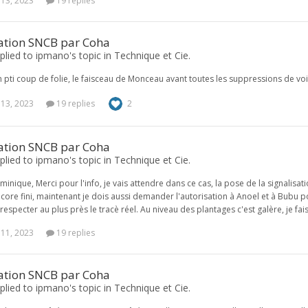
 13, 2023
19 replies
sation SNCB par Coha
plied to ipmano's topic in
Technique et Cie.
n pti coup de folie, le faisceau de Monceau avant toutes les suppressions de voi
 13, 2023
19 replies
2
sation SNCB par Coha
plied to ipmano's topic in
Technique et Cie.
inique, Merci pour l'info, je vais attendre dans ce cas, la pose de la signalisat
ncore fini, maintenant je dois aussi demander l'autorisation à Anoel et à Bubu po
 respecter au plus près le tracè réel. Au niveau des plantages c'est galère, je f
 11, 2023
19 replies
sation SNCB par Coha
plied to ipmano's topic in
Technique et Cie.