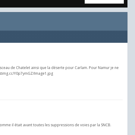
faisceau de Chatelet ainsi que la déserte pour Carlam. Pour Namur je ne
i.postimg.cc/Y0p7ymGZ/Image1.jpg
u comme il était avant toutes les suppressions de voies par la SNCB.