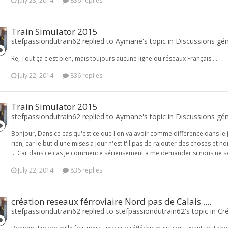
July 23, 2014
836 replies
Train Simulator 2015
stefpassiondutrain62 replied to Aymane's topic in
Discussions gén
Re, Tout ça c'est bien, mais toujours aucune ligne ou réseaux Français ...
July 22, 2014
836 replies
Train Simulator 2015
stefpassiondutrain62 replied to Aymane's topic in
Discussions gén
Bonjour, Dans ce cas qu'est ce que l'on va avoir comme différence dans le je
rien, car le but d'une mises a jour n'est t'il pas de rajouter des choses et
... Car dans ce cas je commence sérieusement a me demander si nous ne se
July 22, 2014
836 replies
création reseaux férroviaire Nord pas de Calais ....
stefpassiondutrain62 replied to stefpassiondutrain62's topic in
Cré