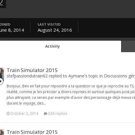
2
JOINED
LAST VISITED
June 8, 2014
August 24, 2016
Activity
Train Simulator 2015
stefpassiondutrain62 replied to Aymane's topic in
Discussions gén
Bonjour, Ben en fait pour répondre a ta question ce que je reproche au TS, 
réalité, comme je les préciser a divers reprises et surtout quelques post pl
plus attrayant, ca serais par exemple d'avoir des personnage déjà mieux réal
durant le voyage, des...
October 2, 2014
836 replies
Train Simulator 2015