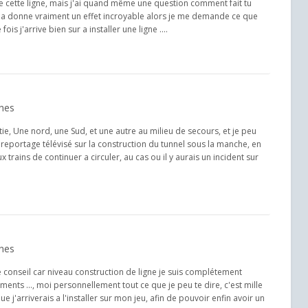
 cette ligne, mais j'ai quand même une question comment fait tu
cela donne vraiment un effet incroyable alors je me demande ce que
is j'arrive bien sur a installer une ligne ....
gnes
artie, Une nord, une Sud, et une autre au milieu de secours, et je peu
 reportage télévisé sur la construction du tunnel sous la manche, en
x trains de continuer a circuler, au cas ou il y aurais un incident sur
gnes
conseil car niveau construction de ligne je suis complétement
ments ..., moi personnellement tout ce que je peu te dire, c'est mille
e j'arriverais a l'installer sur mon jeu, afin de pouvoir enfin avoir un