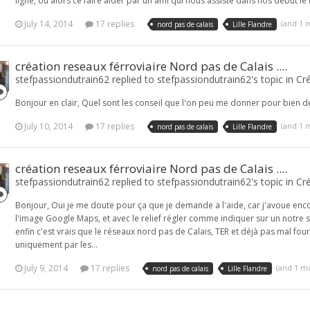
ligne, ou alors ce faire aider par un ami qui nous assiste dans nos début le
July 14, 2014
17 replies
(and 1 
nord pas de calais
Lille Flandre
création reseaux férroviaire Nord pas de Calais ....
stefpassiondutrain62 replied to stefpassiondutrain62's topic in
Cré
Bonjour en clair, Quel sont les conseil que l'on peu me donner pour bien déb
July 10, 2014
17 replies
(and 1 
nord pas de calais
Lille Flandre
création reseaux férroviaire Nord pas de Calais ....
stefpassiondutrain62 replied to stefpassiondutrain62's topic in
Cré
Bonjour, Oui je me doute pour ça que je demande a l'aide, car j'avoue encore
l'image Google Maps, et avec le relief régler comme indiquer sur un notre su
enfin c'est vrais que le réseaux nord pas de Calais, TER et déjà pas mal four
uniquement par les...
July 9, 2014
17 replies
(and 1 m
nord pas de calais
Lille Flandre