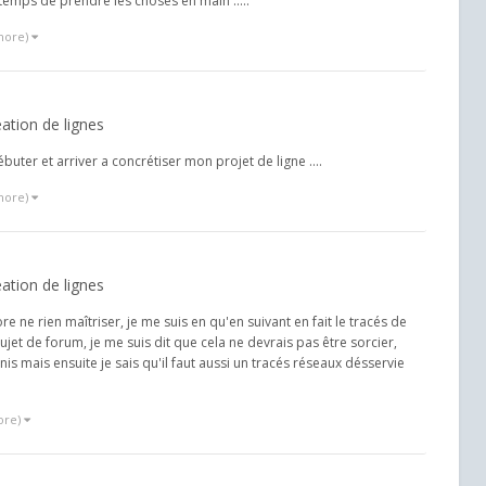
 temps de prendre les choses en main .....
more)
ation de lignes
uter et arriver a concrétiser mon projet de ligne ....
more)
ation de lignes
 ne rien maîtriser, je me suis en qu'en suivant en fait le tracés de
jet de forum, je me suis dit que cela ne devrais pas être sorcier,
nis mais ensuite je sais qu'il faut aussi un tracés réseaux désservie
ore)