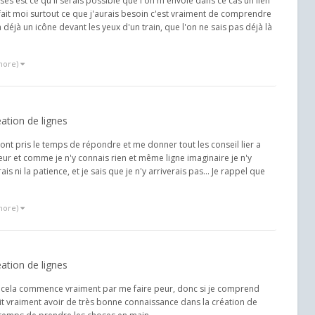
oses est ce qu'il serais possible que l'on m'envoie dans ce cas un lien
n fait moi surtout ce que j'aurais besoin c'est vraiment de comprendre
 déjà un icône devant les yeux d'un train, que l'on ne sais pas déjà là
more)
ation de lignes
 ont pris le temps de répondre et me donner tout les conseil lier a
eur et comme je n'y connais rien et même ligne imaginaire je n'y
is ni la patience, et je sais que je n'y arriverais pas... Je rappel que
more)
ation de lignes
 cela commence vraiment par me faire peur, donc si je comprend
rait vraiment avoir de très bonne connaissance dans la création de