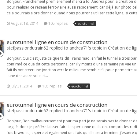
Bonjour, Franchement premièrement merci a toi Andréa pour la création de
pour réaliser ce réseau ferroviaire aussi rapidement, car déjà sur photo 
cela pourrais alors donner quand nous pourrons utiliser cette ligne, si cette fo
August 18, 2014
105 replies
eurotunnel
eurotunnel ligne en cours de construction
stefpassiondutrain62 replied to andrea71's topic in
Création de li
Bonjour, Oui c'est juste ce que te dit Trainsimad, en fait le tunnel a trois p
confirmé ce que dit cette personne, car il y moins d'une semaine j'ai vue un
fait ils ont créer une jonction vers le milieu me semble t'il pour permettre au
l'une des autre voie, si...
July 31, 2014
105 replies
eurotunnel
eurotunnel ligne en cours de construction
stefpassiondutrain62 replied to andrea71's topic in
Création de li
Bonjour, Bon malheureusement pour ma part je ne serais pas te donner de 
largué, donc je prèfère laisser faire les personne qu'ils ont compris les rudi
fois bravo et j'espère et également une fois qu'elle sera terminer j'espère qu