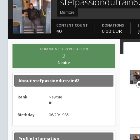
stefpassiondutrain6
Membre
CONTENT COUNT
DONATIONS
40
0.00 EUR
COMMUNITY REPUTATION
2
Neutre
About stefpassiondutrain62
Rank
Newbie
Birthday
06/29/1985
Profile Information