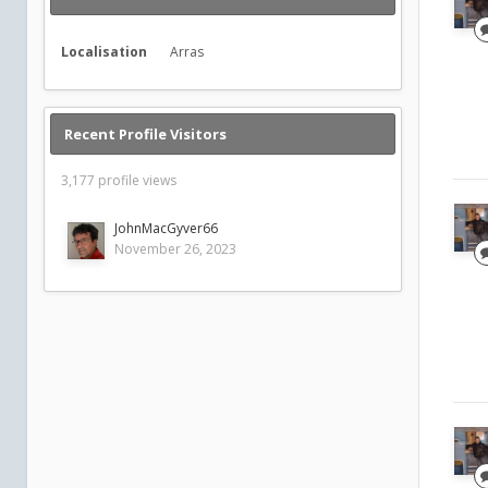
Localisation
Arras
Recent Profile Visitors
3,177 profile views
JohnMacGyver66
November 26, 2023