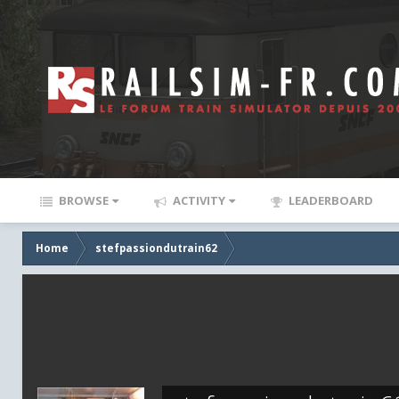
BROWSE
ACTIVITY
LEADERBOARD
Home
stefpassiondutrain62