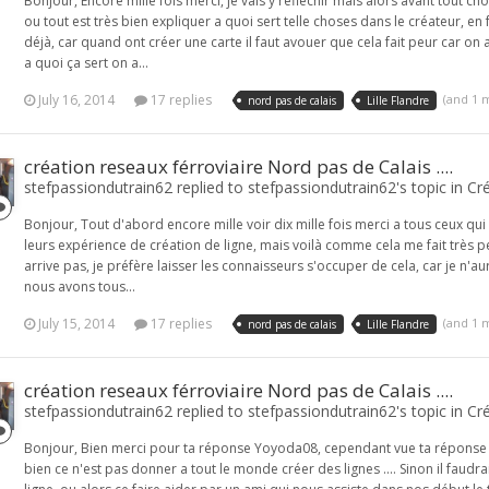
Bonjour, Encore mille fois merci, je vais y réfléchir mais alors avant tout ch
ou tout est très bien expliquer a quoi sert telle choses dans le créateur, e
déjà, car quand ont créer une carte il faut avouer que cela fait peur car on a
a quoi ça sert on a...
July 16, 2014
17 replies
(and 1 
nord pas de calais
Lille Flandre
création reseaux férroviaire Nord pas de Calais ....
stefpassiondutrain62 replied to stefpassiondutrain62's topic in
Cré
Bonjour, Tout d'abord encore mille voir dix mille fois merci a tous ceux qui
leurs expérience de création de ligne, mais voilà comme cela me fait très p
arrive pas, je préfère laisser les connaisseurs s'occuper de cela, car je n'aura
nous avons tous...
July 15, 2014
17 replies
(and 1 
nord pas de calais
Lille Flandre
création reseaux férroviaire Nord pas de Calais ....
stefpassiondutrain62 replied to stefpassiondutrain62's topic in
Cré
Bonjour, Bien merci pour ta réponse Yoyoda08, cependant vue ta réponse
bien ce n'est pas donner a tout le monde créer des lignes .... Sinon il faud