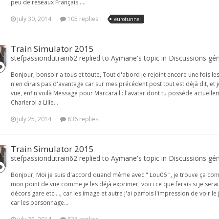
peu de réseaux Français ....
July 30, 2014
105 replies
eurotunnel
Train Simulator 2015
stefpassiondutrain62 replied to Aymane's topic in
Discussions gén
Bonjour, bonsoir a tous et toute, Tout d'abord je rejoint encore une fois 
n'en dirais pas d'avantage car sur mes précédent post tout est déjà dit, e
vue, enfin voilà Message pour Marcarail : l'avatar dont tu posséde actuelleme
Charleroi a Lille...
July 25, 2014
836 replies
Train Simulator 2015
stefpassiondutrain62 replied to Aymane's topic in
Discussions gén
Bonjour, Moi je suis d'accord quand même avec " Lou06 ", je trouve ça comp
mon point de vue comme je les déjà exprimer, voici ce que ferais si je serais
décors gare etc ..., car les image et autre j'ai parfois l'impression de voir le
car les personnage...