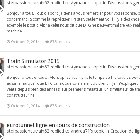
stefpassiondutrain62 replied to Aymane's topic in
Discussions gén
Bonjour a tous, Tout d'abord je tiens a vous remercier pour vos réponse, bi
concernant TS comme la repréciser TPfister, seulement voilà il y a des ch
exemple le post d'Alpha celui nous dit que DTG ne peuvent malgré eux réalis
machine...
October 2, 2014
836 replies
Train Simulator 2015
stefpassiondutrain62 replied to Aymane's topic in
Discussions gén
Bonjour a tous et toute, Alors après avoir pris le temps de lire tout les peti
aussi remarquer que DTG ce moque totalement du client ... Je m'explique :
vente depuis bien des années leur premier simulateur, un simulateur de train
constructeur ne...
October 1, 2014
836 replies
eurotunnel ligne en cours de construction
stefpassiondutrain62 replied to andrea71's topic in
Création de li