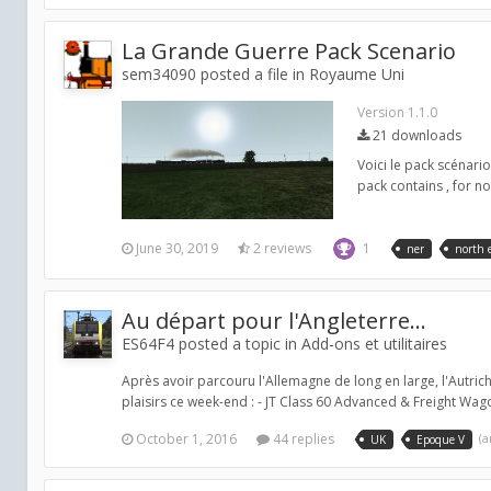
La Grande Guerre Pack Scenario
sem34090 posted a file in
Royaume Uni
Version 1.1.0
21 downloads
Voici le pack scénar
pack contains , for 
June 30, 2019
2 reviews
1
ner
north 
Au départ pour l'Angleterre...
ES64F4 posted a topic in
Add-ons et utilitaires
Après avoir parcouru l'Allemagne de long en large, l'Autriche,
plaisirs ce week-end : - JT Class 60 Advanced & Freight Wagon
October 1, 2016
44 replies
(
UK
Epoque V