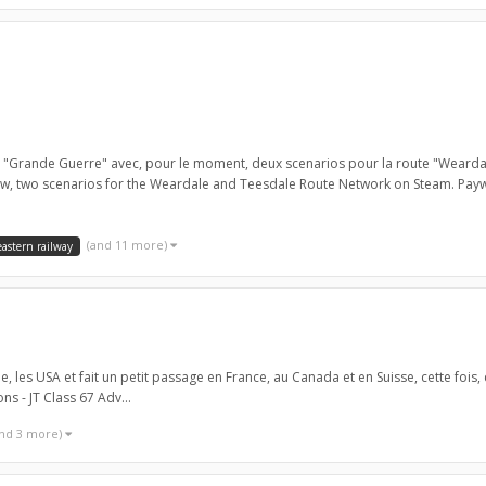
io "Grande Guerre" avec, pour le moment, deux scenarios pour la route "Weard
now, two scenarios for the Weardale and Teesdale Route Network on Steam. Payw
(and 11 more)
eastern railway
 les USA et fait un petit passage en France, au Canada et en Suisse, cette fois, c
s - JT Class 67 Adv...
and 3 more)