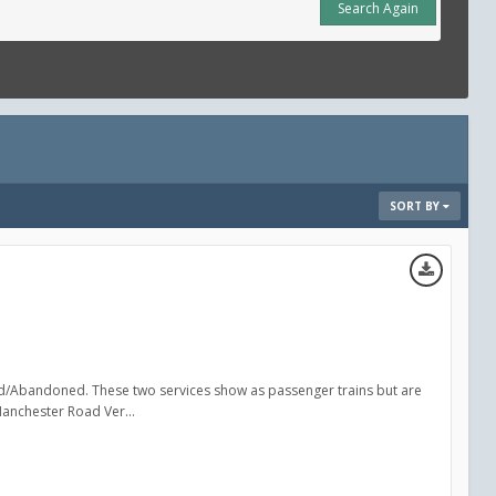
Search Again
SORT BY
osed/Abandoned. These two services show as passenger trains but are
anchester Road Ver...