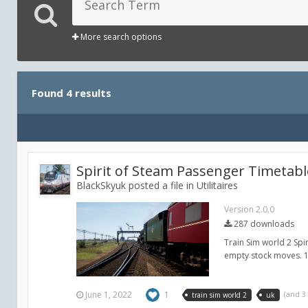
More search options
Found 4 results
Spirit of Steam Passenger Timetabl
BlackSkyuk posted a file in
Utilitaires
Version 2.0.0
287 downloads
Train Sim world 2 Spi
empty stock moves. 1
June 1, 2022
1
(and 
train sim world 2
uk