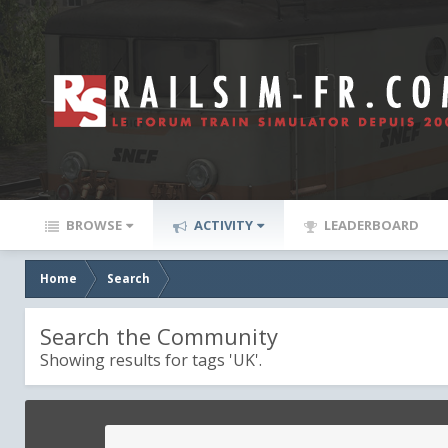
BROWSE
ACTIVITY
LEADERBOARD
Home
Search
Search the Community
Showing results for tags 'UK'.