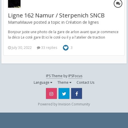
Ligne 162 Namur / Sterpenich SNCB
MamaMauve posted a topic in
Création de lignes
Bonjour juste une photo de la gare de arlon avant que je commence
la déco Le coté gare Et ici le coté ou il y a l'atelier de traction
July 30, 2022
33 replies
3
IPS Theme
by
IPSFocus
Language
Theme
Contact Us
Instagram
Twitter
Facebook
Powered by Invision Community