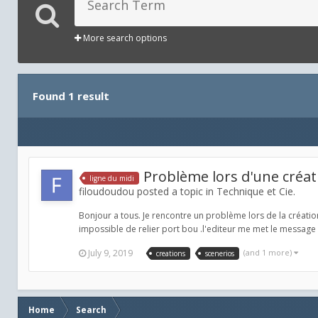
More search options
Found 1 result
Problème lors d'une créat
ligne du midi
filoudoudou posted a topic in
Technique et Cie.
Bonjour a tous. Je rencontre un problème lors de la créatio
impossible de relier port bou .l'editeur me met le message 
July 9, 2019
(and 1 more)
creations
scenerios
Home
Search