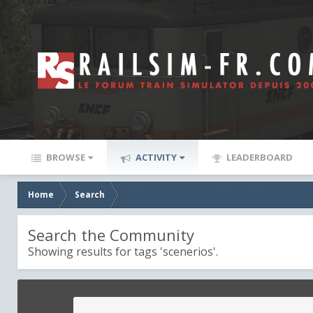
BROWSE
ACTIVITY
LEADERBOARD
Home
Search
Search the Community
Showing results for tags 'scenerios'.