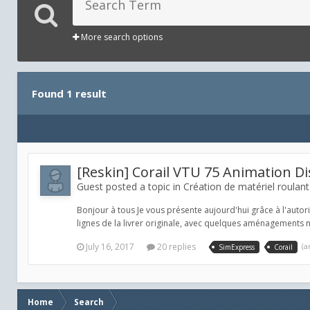
More search options
Found 1 result
[Reskin] Corail VTU 75 Animation Di
Guest posted a topic in
Création de matériel roulant
Bonjour à tous Je vous présente aujourd'hui grâce à l'autor
lignes de la livrer originale, avec quelques aménagements n
July 16, 2017
20 replies
(a
SimExpress
Corail
Home
Search