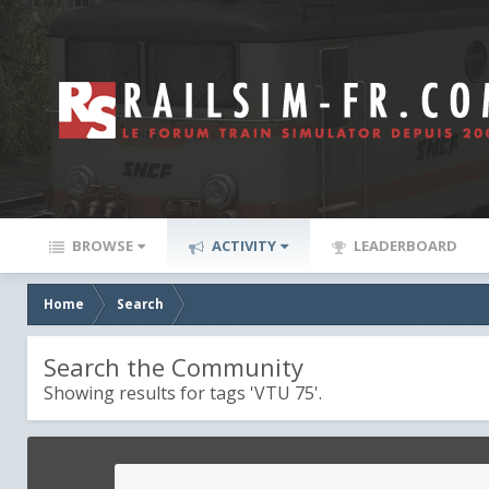
BROWSE
ACTIVITY
LEADERBOARD
Home
Search
Search the Community
Showing results for tags 'VTU 75'.