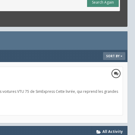
Search Again
SORT BY
es voitures VTU 75 de SimExpress Cette livrée, qui reprend les grandes
All Activity