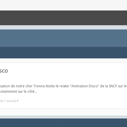
sco
isation de notre cher Trenno.Notte le reskin "Animation Disco" de la SNCF sur l
otamment sur le côté...
nd 1 more)