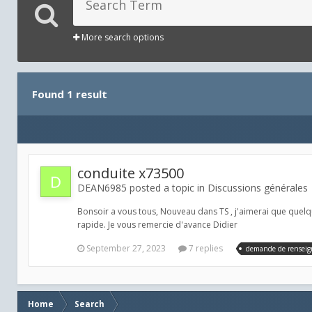
More search options
Found 1 result
conduite x73500
DEAN6985 posted a topic in
Discussions générales
Bonsoir a vous tous, Nouveau dans TS , j'aimerai que quelq
rapide. Je vous remercie d'avance Didier
September 27, 2023
7 replies
demande de rensei
Home
Search