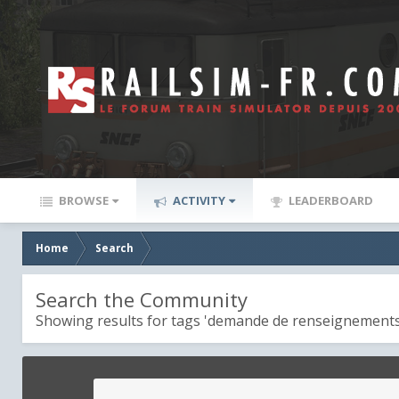
BROWSE
ACTIVITY
LEADERBOARD
Home
Search
Search the Community
Showing results for tags 'demande de renseignements