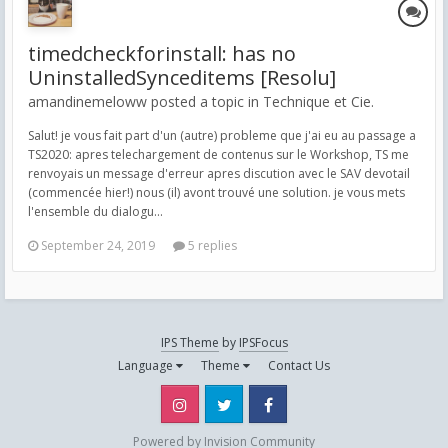
timedcheckforinstall: has no
UninstalledSynceditems [Resolu]
amandinemeloww posted a topic in
Technique et Cie.
Salut! je vous fait part d'un (autre) probleme que j'ai eu au passage a
TS2020: apres telechargement de contenus sur le Workshop, TS me
renvoyais un message d'erreur apres discution avec le SAV devotail
(commencée hier!) nous (il) avont trouvé une solution. je vous mets
l'ensemble du dialogu...
September 24, 2019
5 replies
IPS Theme
by
IPSFocus
Language
Theme
Contact Us
Instagram
Twitter
Facebook
Powered by Invision Community