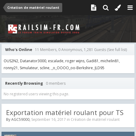
Création de matériel roulant
Who's Online
11 Members, 0 Anonymous, 1,281 Guests
(See full list)
OUS2N2
Datanator3000
escalade
roger wijns
Gadi81
michelin81
ronny21
Simulateur
scline
_o_OOOO_oo-Berkshire
JLD95
Recently Browsing
0 members
No registered users viewing this page.
Exportation matériel roulant pour TS
By
AGC59000
,
September 16, 2017
in
Création de matériel roulant