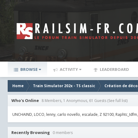
BROWSE
ACTIVITY
LEADERBOARD
Home
Train Simulator 202x - TS classic
Création de décor
Who's Online
8 Members, 1 Anonymous, 61 Guests
(See full list)
UNCHAIND
LOCO
lenny
carlo novello
escalade
Z 92100
Raphtc_Idfm
Recently Browsing
0 members