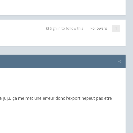
Sign in to follow this
Followers
1
de juju, ça me met une erreur donc l'export nepeut pas etre