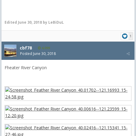
Edited
June 30, 2018
by LeBiDuL
1
cbf78
4,099
Posted
June 30, 2018
Fheater River Canyon