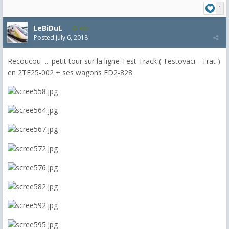
1
LeBiDuL
400
Posted
July 6, 2018
Recoucou ... petit tour sur la ligne Test Track ( Testovaci - Trat )
en 2TE25-002 + ses wagons ED2-828