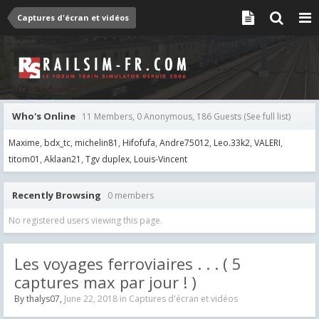
Captures d'écran et vidéos
Who's Online
11 Members, 0 Anonymous, 186 Guests
(See full list)
Maxime
bdx_tc
michelin81
Hifofufa
Andre75012
Leo.33k2
VALERI
titom01
Aklaan21
Tgv duplex
Louis-Vincent
Recently Browsing
0 members
No registered users viewing this page.
Les voyages ferroviaires . . . ( 5
captures max par jour ! )
By
thalys07
,
June 22, 2018
in
Captures d'écran et vidéos