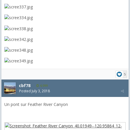
5
cbf78
4,099
Posted
July 3, 2018
Un pont sur Feather River Canyon