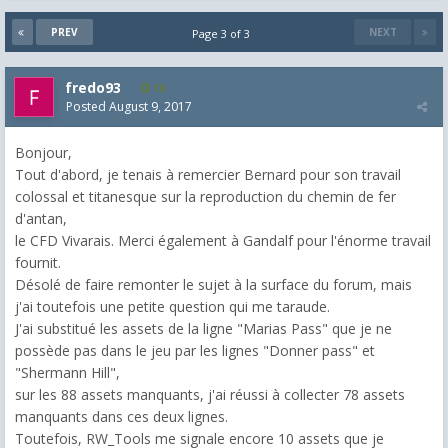
PREV
NEXT
Page 3 of 3
fredo93
18
Posted
August 9, 2017
Bonjour,
Tout d'abord, je tenais à remercier Bernard pour son travail
colossal et titanesque sur la reproduction du chemin de fer
d'antan,
le CFD Vivarais. Merci également à Gandalf pour l'énorme travail
fournit.
Désolé de faire remonter le sujet à la surface du forum, mais
j'ai toutefois une petite question qui me taraude.
J'ai substitué les assets de la ligne "Marias Pass" que je ne
possède pas dans le jeu par les lignes "Donner pass" et
"Shermann Hill",
sur les 88 assets manquants, j'ai réussi à collecter 78 assets
manquants dans ces deux lignes.
Toutefois, RW_Tools me signale encore 10 assets que je