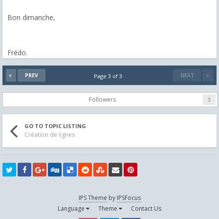
Bon dimanche,
Frédo.
PREV
NEXT
Page 3 of 3
Followers
3
GO TO TOPIC LISTING
Création de lignes
IPS Theme
by
IPSFocus
Language
Theme
Contact Us