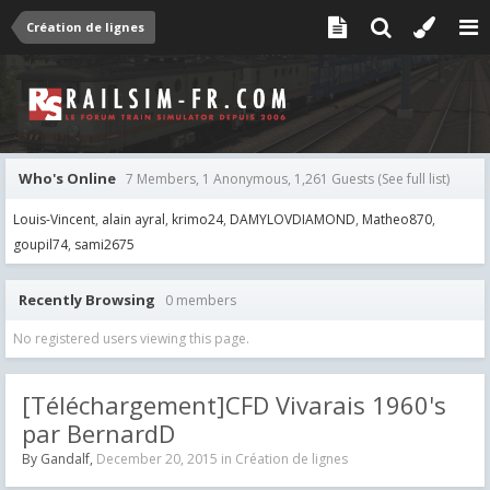
Création de lignes
Who's Online
7 Members, 1 Anonymous, 1,261 Guests
(See full list)
Louis-Vincent
alain ayral
krimo24
DAMYLOVDIAMOND
Matheo870
goupil74
sami2675
Recently Browsing
0 members
No registered users viewing this page.
[Téléchargement]CFD Vivarais 1960's
par BernardD
By
Gandalf
,
December 20, 2015
in
Création de lignes