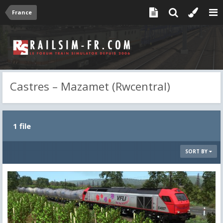
France
Castres – Mazamet (Rwcentral)
1 file
SORT BY