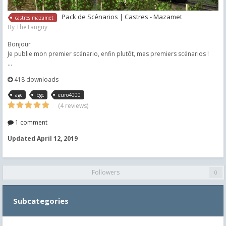
Pack de Scénarios | Castres - Mazamet
castres mazamet
By
TheTanguy
Bonjour
Je publie mon premier scénario, enfin plutôt, mes premiers scénarios !
...
418 downloads
agc
bgc
euro4000
(4 reviews)
1 comment
Updated
April 12, 2019
Followers
0
Subcategories