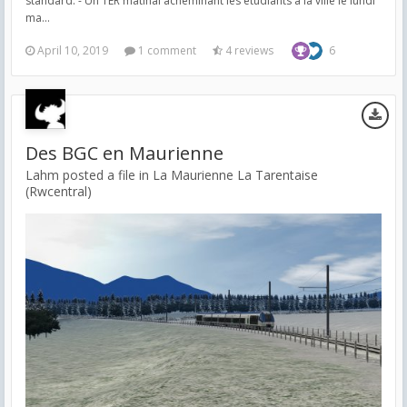
standard: - Un TER matinal acheminant les étudiants à la ville le lundi
ma...
April 10, 2019
1 comment
4 reviews
6
Des BGC en Maurienne
Lahm posted a file in
La Maurienne La Tarentaise
(Rwcentral)