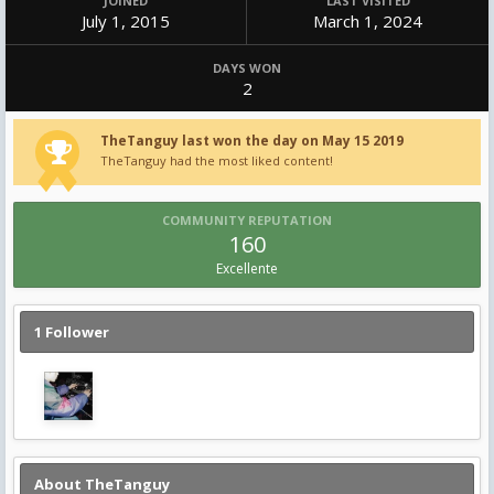
JOINED
LAST VISITED
July 1, 2015
March 1, 2024
DAYS WON
2
TheTanguy last won the day on May 15 2019
TheTanguy had the most liked content!
COMMUNITY REPUTATION
160
Excellente
1 Follower
About TheTanguy