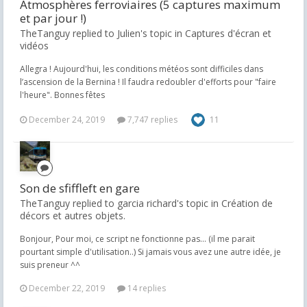
Atmosphères ferroviaires (5 captures maximum
et par jour !)
TheTanguy replied to Julien's topic in
Captures d'écran et
vidéos
Allegra ! Aujourd'hui, les conditions météos sont difficiles dans
l’ascension de la Bernina ! Il faudra redoubler d'efforts pour "faire
l'heure". Bonnes fêtes
December 24, 2019
7,747 replies
11
Son de sfiffleft en gare
TheTanguy replied to garcia richard's topic in
Création de
décors et autres objets.
Bonjour, Pour moi, ce script ne fonctionne pas... (il me parait
pourtant simple d'utilisation..) Si jamais vous avez une autre idée, je
suis preneur ^^
December 22, 2019
14 replies