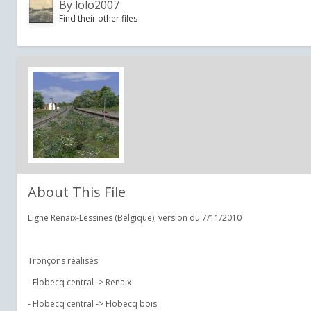
By
lolo2007
Find their other files
About This File
Ligne Renaix-Lessines (Belgique), version du 7/11/2010
Tronçons réalisés:
- Flobecq central -> Renaix
- Flobecq central -> Flobecq bois