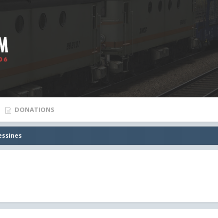
DONATIONS
essines