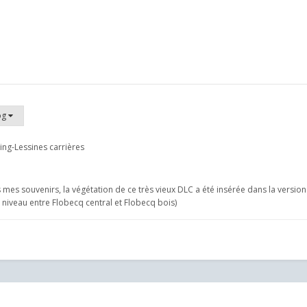
og
ing-Lessines carrières
ns mes souvenirs, la végétation de ce très vieux DLC a été insérée dans la version 
 à niveau entre Flobecq central et Flobecq bois)