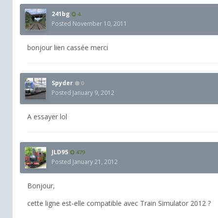
241bg
4
Posted
November 10, 2011
bonjour lien cassée merci
Spyder
0
Posted
January 9, 2012
A essayer lol
JLD95
479
Posted
January 21, 2012
Bonjour,
cette ligne est-elle compatible avec Train Simulator 2012 ?