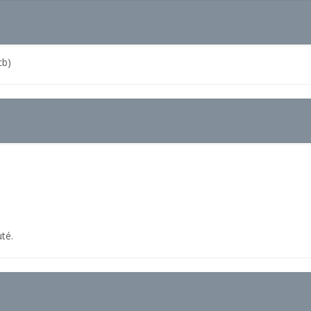
cb)
té.