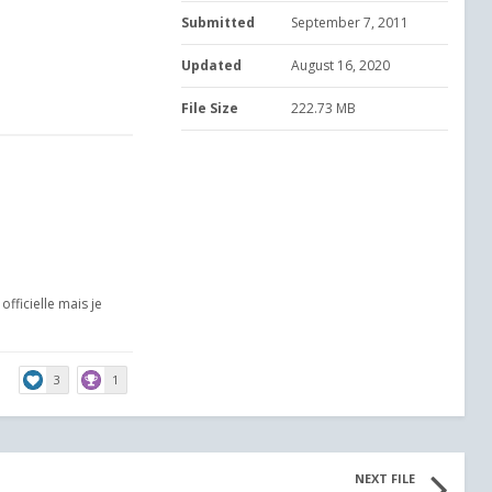
Submitted
September 7, 2011
Updated
August 16, 2020
File Size
222.73 MB
officielle mais je
3
1
NEXT FILE