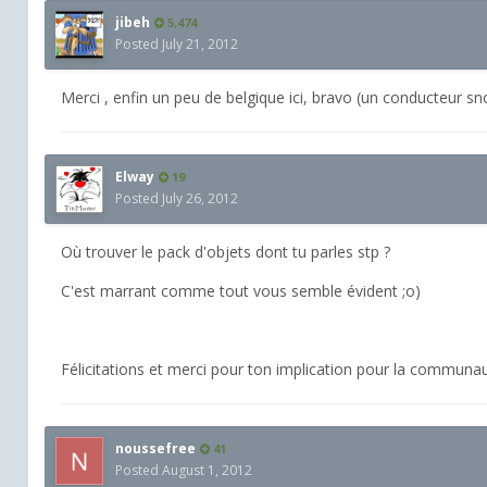
jibeh
5,474
Posted
July 21, 2012
Merci , enfin un peu de belgique ici, bravo (un conducteur sn
Elway
19
Posted
July 26, 2012
Où trouver le pack d'objets dont tu parles stp ?
C'est marrant comme tout vous semble évident ;o)
Félicitations et merci pour ton implication pour la communau
noussefree
41
Posted
August 1, 2012