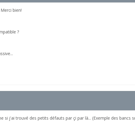
 Merci bien!
mpatible ?
ssive...
si j'ai trouvé des petits défauts par çi par là... (Exemple des bancs su