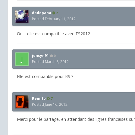
dodopana
2
Posted
February 11, 2012
Oui , elle est compatible avec TS2012
joncyn91
0
Posted
March 8, 2012
Elle est compatible pour RS ?
Remito
7
Posted
June 16, 2012
Merci pour le partage, en attendant des lignes françaises sur r