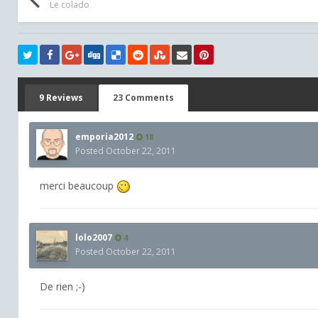
Le colado
9 Reviews
23 Comments
emporia2012
18
Posted
October 22, 2011
merci beaucoup
lolo2007
4
Posted
October 22, 2011
De rien ;-)