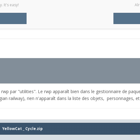
 It's easy!
Alr
rwp par "utilities". Le rwp apparaît bien dans le gestionnaire de paque
ian railway), rien n'apparaît dans la liste des objets, personnages, etc
YellowCat _ Cycle.zip