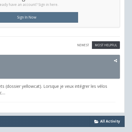
eady have an account? Sign in here.
Sign In Now
NEWEST
MOST HELPFUL
ts (dossier yellowcat). Lorsque je veux intégrer les vélos
....
All Activity