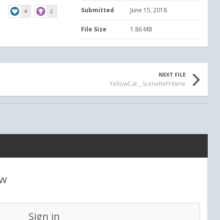
Submitted
June 15, 2018
4
2
File Size
1.86 MB
NEXT FILE
YellowCat _ ScenetteFriterie
ew
Sign in