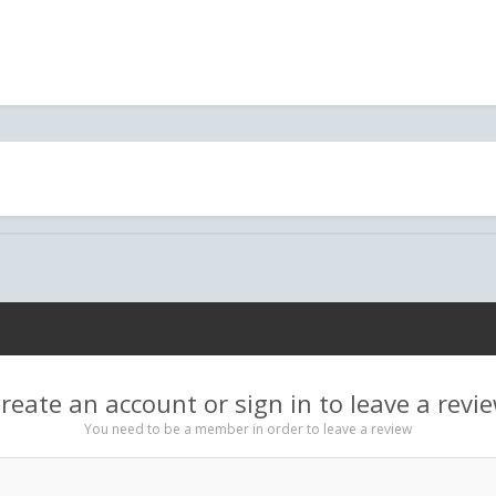
reate an account or sign in to leave a revi
You need to be a member in order to leave a review