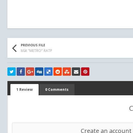
PREVIOUS FILE
Mât "METRO" RATP
1 Review
0 Comments
C
Create an account