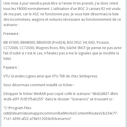
Une mise à jour viendra peut-être si l'envie m'en prends. J'ai donc retiré
tous les Y8000 normalement. L'utilisation d'un BGC 3 caisses R2 est voulu
de ma part, car le XGC ne fonctionne pas. Je vous liste désormais la liste
des locomotives, wagons et voitures nécessaire au fonctionnement de ce
scénario :
Freeware :
BB 67000, BB68000, BB63500 (Fred24), BGC/XGC V4, EAD, Picasso,
CC72000, CC72030, Wagons Roos, Rils, bâché SNCF (je pense ne pas avoir
fait d'oubli si c'est le cas, n'hésitez pas à me le signalez que je modifie la
liste)
Payware :
VTU Grandes Lignes ainsi que VTU TER de chez SimExpress
Voici désormais comment installé ce fichier :
Dézipper le fichier WinRAR puis copié collé le scénario "6b62d837-4fe0-
4cd6-a5f1-fc051f5ab255" dans le dossier "Scenarios" se trouvant ici :
"C:\Program Files
(x86)\Steam\steamapps\common\RailWorks\Content\Routes\cb234c77-
71e1-4393-af22-a78e512034c6\Scenarios"