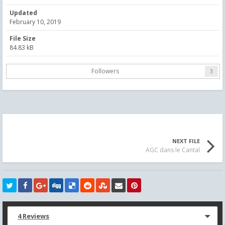
Updated
February 10, 2019
File Size
84.83 kB
Followers
3
NEXT FILE
AGC dans le Cantal
4 Reviews