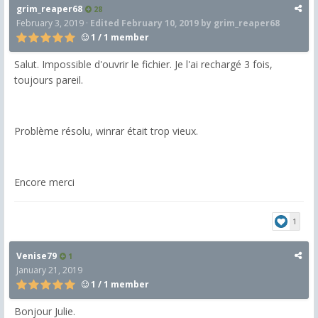
grim_reaper68
28
February 3, 2019
·
Edited
February 10, 2019
by grim_reaper68
1 / 1 member
Salut. Impossible d'ouvrir le fichier. Je l'ai rechargé 3 fois,
toujours pareil.
Problème résolu, winrar était trop vieux.
Encore merci
1
Venise79
1
January 21, 2019
1 / 1 member
Bonjour Julie.