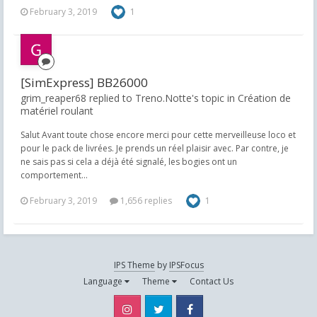
February 3, 2019
1
[SimExpress] BB26000
grim_reaper68 replied to Treno.Notte's topic in
Création de
matériel roulant
Salut Avant toute chose encore merci pour cette merveilleuse loco et
pour le pack de livrées. Je prends un réel plaisir avec. Par contre, je
ne sais pas si cela a déjà été signalé, les bogies ont un
comportement...
February 3, 2019
1,656 replies
1
IPS Theme
by
IPSFocus
Language
Theme
Contact Us
Instagram
Twitter
Facebook