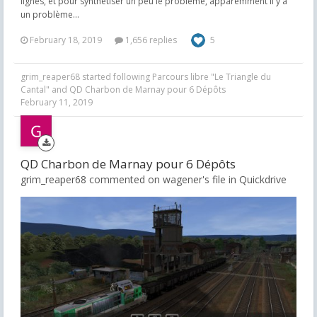
lignes, et pour synthétiser un peu le problème, apparemment il y a
un problème...
February 18, 2019
1,656 replies
5
grim_reaper68
started following
Parcours libre "Le Triangle du
Cantal"
and
QD Charbon de Marnay pour 6 Dépôts
February 11, 2019
QD Charbon de Marnay pour 6 Dépôts
grim_reaper68 commented on wagener's file in
Quickdrive