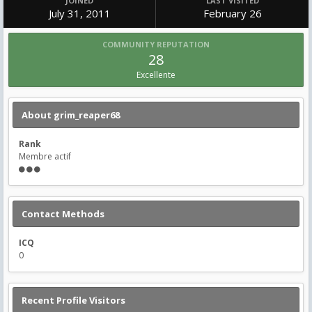
JOINED
LAST VISITED
July 31, 2011
February 26
COMMUNITY REPUTATION
28
Excellente
About grim_reaper68
Rank
Membre actif
Contact Methods
ICQ
0
Recent Profile Visitors