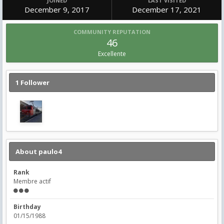
JOINED
LAST VISITED
December 9, 2017
December 17, 2021
COMMUNITY REPUTATION
46
Excellente
1 Follower
About paulo4
Rank
Membre actif
Birthday
01/15/1988