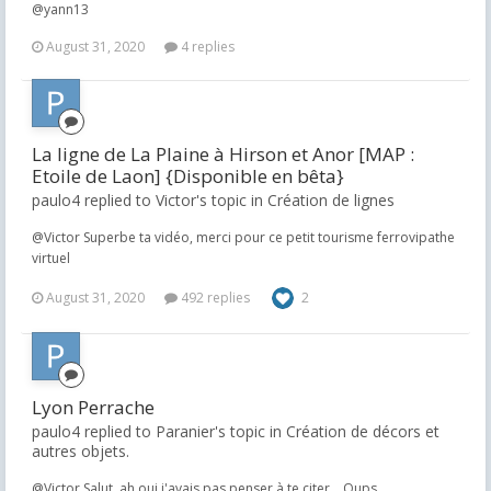
@yann13
August 31, 2020
4 replies
La ligne de La Plaine à Hirson et Anor [MAP :
Etoile de Laon] {Disponible en bêta}
paulo4 replied to Victor's topic in
Création de lignes
@Victor Superbe ta vidéo, merci pour ce petit tourisme ferrovipathe
virtuel
August 31, 2020
492 replies
2
Lyon Perrache
paulo4 replied to Paranier's topic in
Création de décors et
autres objets.
@Victor Salut, ah oui j'avais pas penser à te citer... Oups...