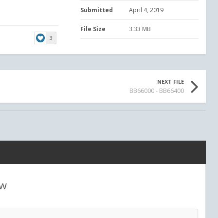
Submitted
April 4, 2019
File Size
3.33 MB
3
NEXT FILE
BB66000 - BB66400
ew