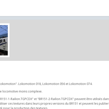
ée "Lokomotion". Lokomotion 018, Lokomotion 056 et Lokomotion 074.
une locomotive moins complexe.
R151-1-Railion.TGPCDX" et "BR151-2-Railion.TGPCDX" peuvent être utilisés dans
iliser ces textures dans leurs propres versions du BR151 et peuvent les publier 
té pour la production des textures.