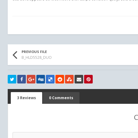
PREVIOUS FILE
B_HLD5528_DUO
3 Reviews
0 Comments
C