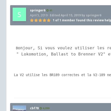
springer6
41
April 5, 2019
·
Edited
April 15, 2019
by springer6
1 of 1 member found this review hel
onjour, Si vous voulez utiliser les r
 B
 " Lokomotion, Ballast to Brenner V2" e
La V2 utilise les BR189 correctes et la V2-189 ne
cbf78
4,099