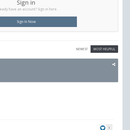
Sign in
eady have an account? Sign in here.
Sign In Now
NEWEST
MOST HELPFUL
1