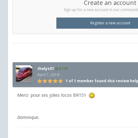
Create an account
Sign up for a new account in our community.
Register a new account
thalys07
8,174
April 7, 2019
1 of 1 member found this review hel
Merci pour ses jolies locos BR151
Dominique.