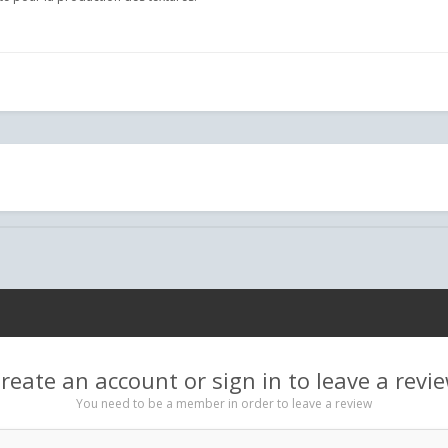
reate an account or sign in to leave a revi
You need to be a member in order to leave a review