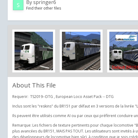
By
springer6
Find their other files
About This File
Requerir: TS2019--DTG , European Loco Asset Pack -- DTG
Inclus sont les "reskins" du BR151 par défaut en 3 versions de la livr
Ils peuvent être utilisés comme AI ou par ceux qui préfèrent conduire 
Remarque: Les fichiers de texture pertinents pour chaque locomotive "B
plus avancées du BR151, MAIS PAS TOUT. Les utilisateurs sont invités à ut
des développeurs de locomotive bien sûr), à condition que je sois crédi