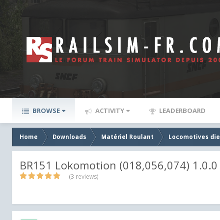
BROWSE
ACTIVITY
LEADERBOARD
Home
Downloads
Matériel Roulant
Locomotives die
BR151 Lokomotion (018,056,074) 1.0.0
(3 reviews)