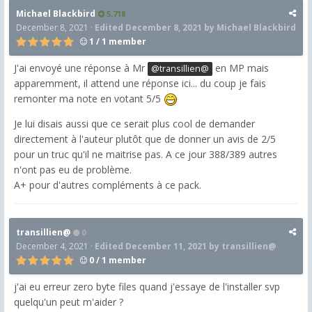
Michael Blackbird
5,718
December 8, 2021
·
Edited
December 8, 2021
by Michael Blackbird
1 / 1 member
J'ai envoyé une réponse à Mr
en MP mais
@transillien@
apparemment, il attend une réponse ici... du coup je fais
remonter ma note en votant 5/5
Je lui disais aussi que ce serait plus cool de demander
directement à l'auteur plutôt que de donner un avis de 2/5
pour un truc qu'il ne maitrise pas. A ce jour 388/389 autres
n'ont pas eu de problème.
A+ pour d'autres compléments à ce pack.
transillien@
0
December 4, 2021
·
Edited
December 11, 2021
by transillien@
0 / 1 member
j'ai eu erreur zero byte files quand j'essaye de l'installer svp
quelqu'un peut m'aider ?