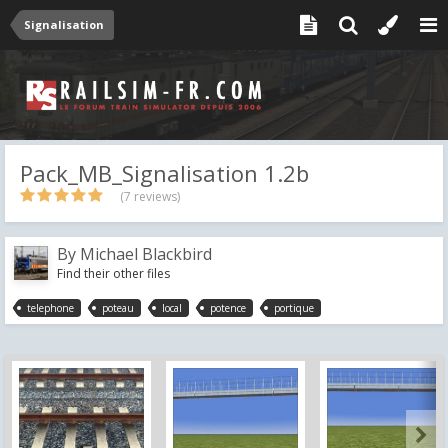
Signalisation
Pack_MB_Signalisation 1.2b
(7 reviews)
By
Michael Blackbird
Find their other files
telephone
poteau
local
potence
portique