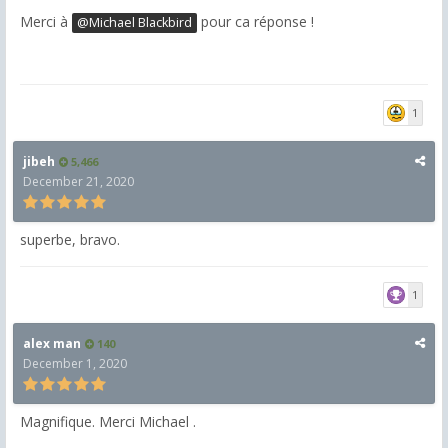
Merci à
pour ca réponse !
@Michael Blackbird
1
jibeh
5,466
December 21, 2020
superbe, bravo.
1
alex man
140
December 1, 2020
Magnifique. Merci
Michael .