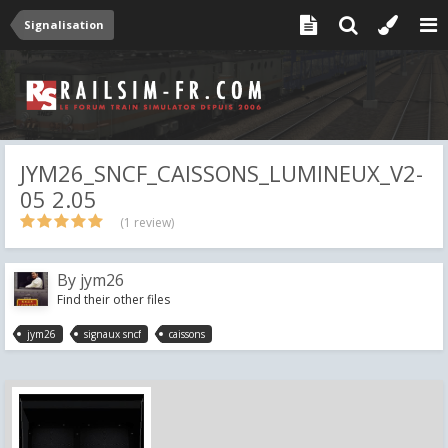
Signalisation
JYM26_SNCF_CAISSONS_LUMINEUX_V2-
05 2.05
(1 review)
By
jym26
Find their other files
jym26
signaux sncf
caissons