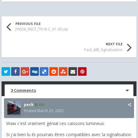
PREVIOUS FILE
JYM26_SNCF_TIV-B-C_V1-00.zip
NEXT FILE
Pack_MB_Signalisation
3 Comments
pecb
153
Posted
March 25, 2022
Waw c'est vraiment génial ces caissons lumineux.
Si j'ai bien lu ils pourrais êtres compatibles avec la signalisation