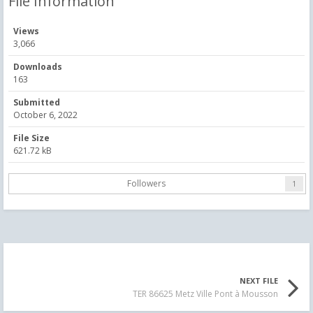
File Information
Views
3,066
Downloads
163
Submitted
October 6, 2022
File Size
621.72 kB
Followers
1
NEXT FILE
TER 86625 Metz Ville Pont à Mousson