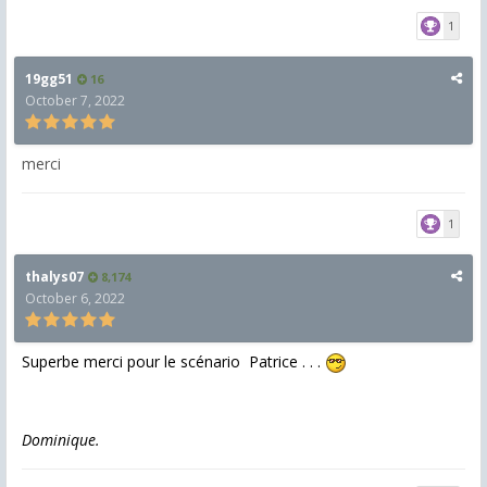
1
19gg51
16
October 7, 2022
merci
1
thalys07
8,174
October 6, 2022
Superbe merci pour le scénario Patrice . . .
Dominique.