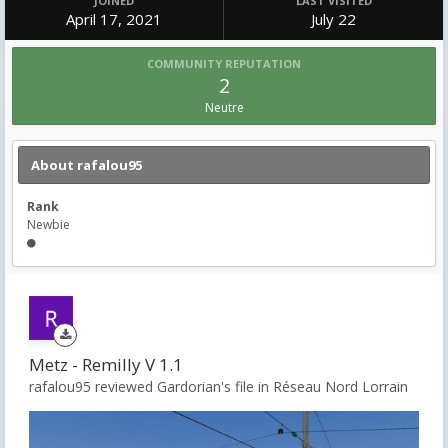
JOINED
LAST VISITED
April 17, 2021
July 22
COMMUNITY REPUTATION
2
Neutre
About rafalou95
Rank
Newbie
Metz - Remilly V 1.1
rafalou95 reviewed Gardorian's file in
Réseau Nord Lorrain