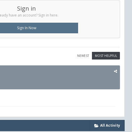
Sign in
eady have an account? Sign in here.
Sign In Now
NEWEST
MOST HELPFUL
All Activity