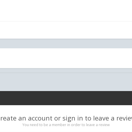
reate an account or sign in to leave a revi
You need to be a member in order to leave a review