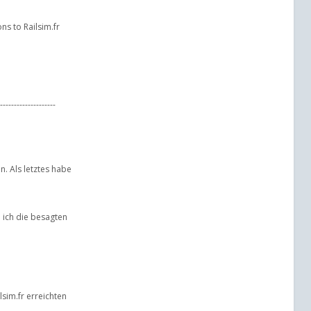
ns to Railsim.fr
--------------------
. Als letztes habe
e ich die besagten
sim.fr erreichten