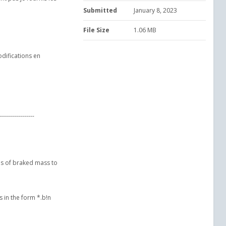
Submitted
January 8, 2023
File Size
1.06 MB
difications en
-----------------
ges of braked mass to
s in the form *.b!n