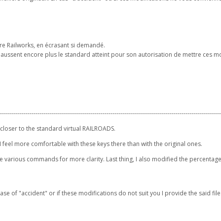
oire Railworks, en écrasant si demandé.
aussent encore plus le standard atteint pour son autorisation de mettre ces mo
----------------------------------------------------------------------------------------------------------------
loser to the standard virtual RAILROADS.
I feel more comfortable with these keys there than with the original ones.
the various commands for more clarity. Last thing, I also modified the percenta
case of "accident" or if these modifications do not suit you I provide the said file