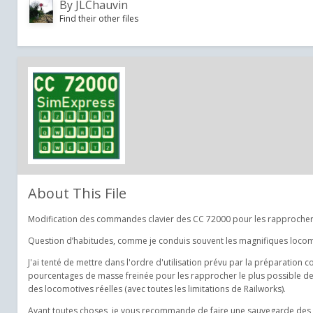
By
JLChauvin
Find their other files
About This File
Modification des commandes clavier des CC 72000 pour les rapprocher
Question d’habitudes, comme je conduis souvent les magnifiques locomoti
J'ai tenté de mettre dans l'ordre d'utilisation prévu par la préparation
pourcentages de masse freinée pour les rapprocher le plus possible de
des locomotives réelles (avec toutes les limitations de Railworks).
Avant toutes choses, je vous recommande de faire une sauvegarde des fic