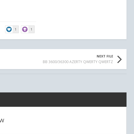
1
1
NEXT FILE
BB 3600/36300 AZERTY QWERTY QWERTZ
ew