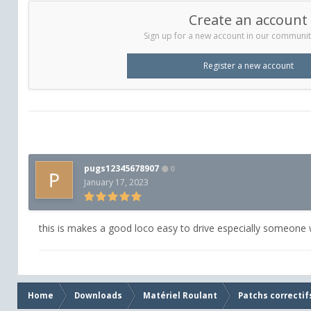
Create an account
Sign up for a new account in our community.
Register a new account
pugs12345678907
0
January 17, 2023
this is makes a good loco easy to drive especially someon
Home
Downloads
Matériel Roulant
Patchs correctif