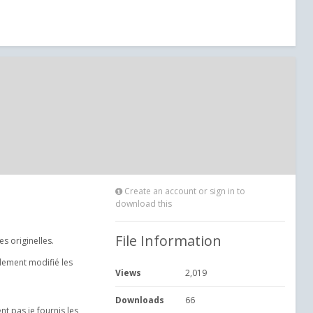
Create an account or sign in to
download this
File Information
s originelles.
alement modifié les
Views
2,019
Downloads
66
t pas je fournis les