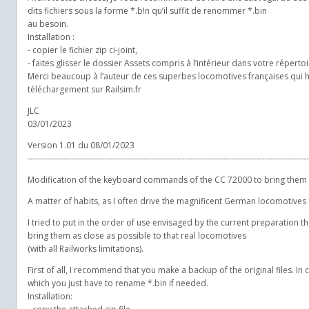
dits fichiers sous la forme *.b!n qu’il suffit de renommer *.bin
au besoin.
Installation :
- copier le fichier zip ci-joint,
- faites glisser le dossier Assets compris à l’intérieur dans votre répert
Merci beaucoup à l’auteur de ces superbes locomotives françaises qui h
téléchargement sur Railsim.fr
JLC
03/01/2023
Version 1.01 du 08/01/2023
------------------------------------------------------------------------------------------------------
Modification of the keyboard commands of the CC 72000 to bring them c
A matter of habits, as I often drive the magnificent German locomotives 
I tried to put in the order of use envisaged by the current preparation 
bring them as close as possible to that real locomotives
(with all Railworks limitations).
First of all, I recommend that you make a backup of the original files. In 
which you just have to rename *.bin if needed.
Installation: