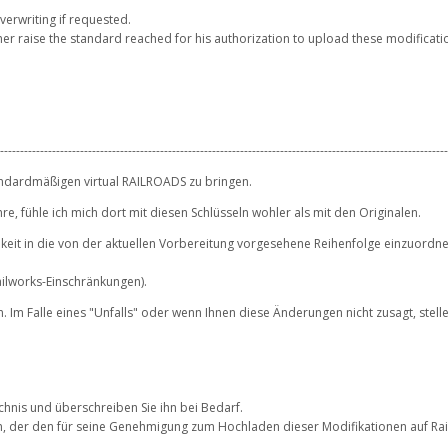
verwriting if requested.
r raise the standard reached for his authorization to upload these modificatio
----------------------------------------------------------------------------------------------------------------
andardmäßigen virtual RAILROADS zu bringen.
, fühle ich mich dort mit diesen Schlüsseln wohler als mit den Originalen.
keit in die von der aktuellen Vorbereitung vorgesehene Reihenfolge einzuordnen
ailworks-Einschränkungen).
. Im Falle eines "Unfalls" oder wenn Ihnen diese Änderungen nicht zusagt, stell
chnis und überschreiben Sie ihn bei Bedarf.
, der den für seine Genehmigung zum Hochladen dieser Modifikationen auf Rail