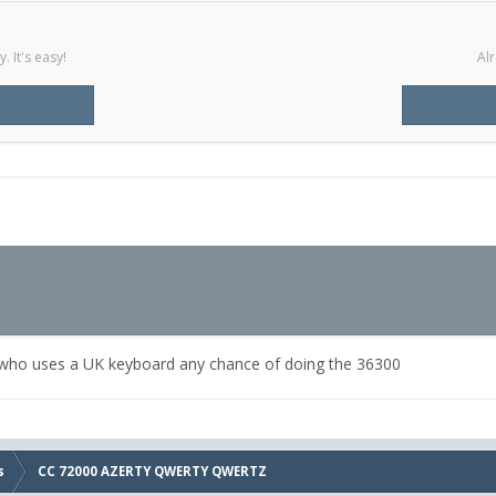
 It's easy!
Alr
e who uses a UK keyboard any chance of doing the 36300
s
CC 72000 AZERTY QWERTY QWERTZ