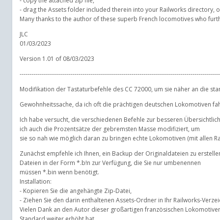
- copy the attached zip file,
- drag the Assets folder included therein into your Railworks directory, o
Many thanks to the author of these superb French locomotives who furthe
JLC
01/03/2023
Version 1.01 of 08/03/2023
------------------------------------------------------------------------------------------------------
Modifikation der Tastaturbefehle des CC 72000, um sie näher an die st
Gewohnheitssache, da ich oft die prächtigen deutschen Lokomotiven fahre
Ich habe versucht, die verschiedenen Befehle zur besseren Übersichtlich
ich auch die Prozentsätze der gebremsten Masse modifiziert, um
sie so nah wie möglich daran zu bringen echte Lokomotiven (mit allen R
Zunächst empfehle ich Ihnen, ein Backup der Originaldateien zu erstellen
Dateien in der Form *.b!n zur Verfügung, die Sie nur umbenennen
müssen *.bin wenn benötigt.
Installation:
- Kopieren Sie die angehängte Zip-Datei,
- Ziehen Sie den darin enthaltenen Assets-Ordner in Ihr Railworks-Verzei
Vielen Dank an den Autor dieser großartigen französischen Lokomotiven
Standard weiter erhöht hat