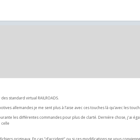
 des standard virtual RAILROADS.
ves allemandes je me sent plus à l’aise avec ces touches là qu’avec les touche
 courante les différentes commandes pour plus de clarté. Dernière chose, j'ai ég
 celle
hiers originaux. En cas "d’accident" ou si ces modifications ne vous conviennen