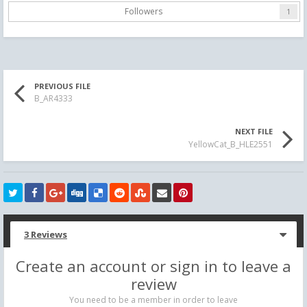
Followers
1
PREVIOUS FILE
B_AR4333
NEXT FILE
YellowCat_B_HLE2551
3 Reviews
Create an account or sign in to leave a
review
You need to be a member in order to leave