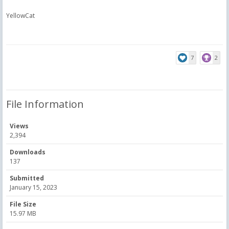
YellowCat
7
2
File Information
Views
2,394
Downloads
137
Submitted
January 15, 2023
File Size
15.97 MB