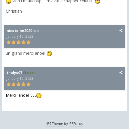
Merci beaucoup, il m'avait échapper celui ci...
Christian
nicotoine2020
0
January 15, 2023
un grand merci anoël
thalys07
8,173
January 15, 2023
Merci anoel . . .
IPS Theme
by
IPSFocus