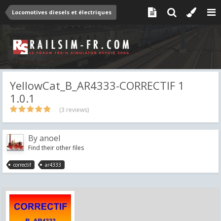
Locomotives diesels et électriques
YellowCat_B_AR4333-CORRECTIF 1
1.0.1
(3 reviews)
By
anoel
Find their other files
correctif
ar4333