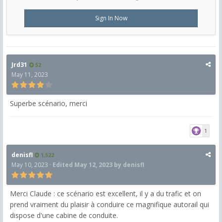
Sign In Now
Jrd31
52
May 11, 2023
Superbe scénario, merci
1
denisfl
1,522
May 10, 2023
·
Edited
May 12, 2023
by denisfl
Merci Claude : ce scénario est excellent, il y a du trafic et on
prend vraiment du plaisir à conduire ce magnifique autorail qui
dispose d'une cabine de conduite.