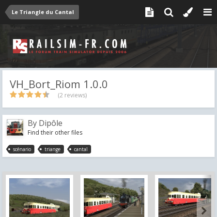
Le Triangle du Cantal
VH_Bort_Riom 1.0.0
(2 reviews)
By
Dipôle
Find their other files
scénario
triange
cantal