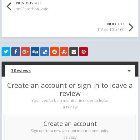
PREVIOUS FILE
pml3_section_voie
NEXT FILE
TIV de 10 à 160
3 Reviews
Create an account or sign in to leave a
review
You need to be a member in order to leave
a review
Create an account
Sign up for a new account in our community.
It's easy!