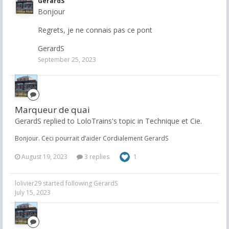
GerardS
Bonjour
Regrets, je ne connais pas ce pont
GerardS
September 25, 2023
Marqueur de quai
GerardS replied to LoloTrains's topic in
Technique et Cie.
Bonjour. Ceci pourrait d’aider Cordialement GerardS
August 19, 2023
3 replies
1
lolivier29
started following
GerardS
July 15, 2023