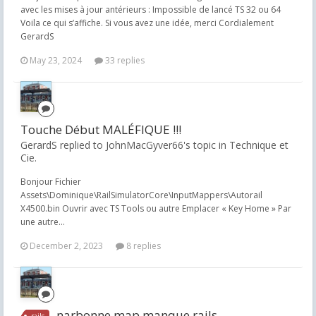
avec les mises à jour antérieurs : Impossible de lancé TS 32 ou 64
Voila ce qui s’affiche. Si vous avez une idée, merci Cordialement
GerardS
May 23, 2024
33 replies
Touche Début MALÉFIQUE !!!
GerardS replied to JohnMacGyver66's topic in
Technique et
Cie.
Bonjour Fichier
Assets\Dominique\RailSimulatorCore\InputMappers\Autorail
X4500.bin Ouvrir avec TS Tools ou autre Emplacer « Key Home » Par
une autre...
December 2, 2023
8 replies
narbonne map manque rails