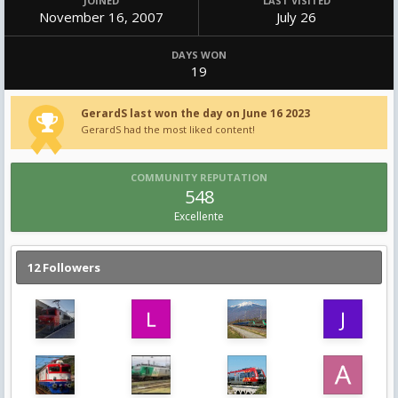
JOINED
LAST VISITED
November 16, 2007
July 26
DAYS WON
19
GerardS last won the day on June 16 2023
GerardS had the most liked content!
COMMUNITY REPUTATION
548
Excellente
12 Followers