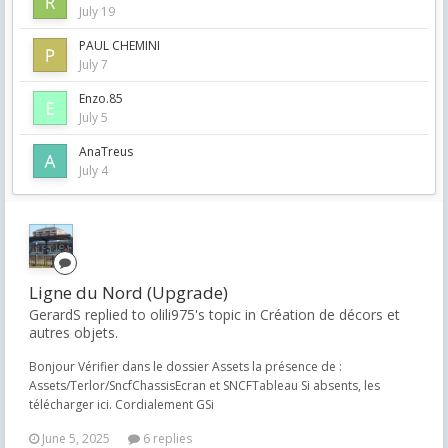
July 19
PAUL CHEMINI
July 7
Enzo.85
July 5
AnaTreus
July 4
Ligne du Nord (Upgrade)
GerardS replied to olili975's topic in
Création de décors et
autres objets.
Bonjour Vérifier dans le dossier Assets la présence de :
Assets/Terlor/SncfChassisEcran et SNCFTableau Si absents, les
télécharger ici. Cordialement GSi
June 5, 2025
6 replies