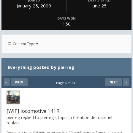
JOINED
LAST VISITED
January 25, 2009
June 25
DAYS WON
150
Content Type
Everything posted by pierreg
PREV
NEXT
Page 6 of 64
[WIP] locomotive 141R
pierreg replied to pierreg's topic in
Création de matériel
roulant
Bonjour à tous, J'ai mis un terme à la 3D extérieure même si elle n'est