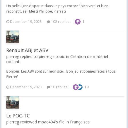
Un belle ligne disparue dans un pays encore "bien vert" et bien
reconstituée ! Merci Philippe, PierreG
December 19, 2023
108 replies
1
Renault ABJ et ABV
pierreg replied to pierreg's topic in
Création de matériel
roulant
Bonjour, Les ABV sont sur mon site... Bon jeu et bonnes fêtes à tous,
PierreG
December 19, 2023
10 replies
19
Le POC-TC
pierreg reviewed mpac404's file in
Françaises