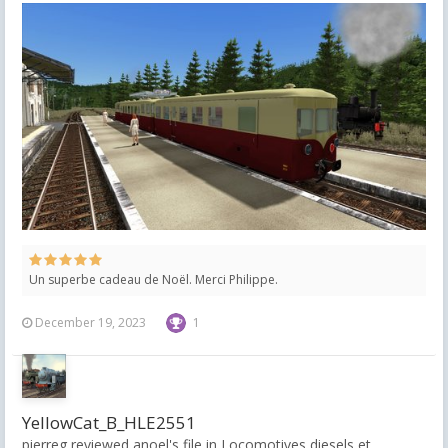
Un superbe cadeau de Noël. Merci Philippe.
December 19, 2023
1
YellowCat_B_HLE2551
pierreg reviewed anoel's file in
Locomotives diesels et