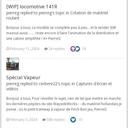
[WIP] locomotive 141R
pierreg replied to pierreg's topic in
Création de matériel
roulant
Bonjour à tous, Le modèle se complète peu à peu... et le tender 30R
mazout aussi ... ... reste encore à faire l'animation de la distribution et
une cabine simplifiée ! A+ PierreG
February 11, 2024
24 replies
18
Spécial Vapeur
pierreg replied to cerbere22's topic in
Captures d'écran et
vidéos
Bonjour à tous, Pour réveiller le sujet, rien de tel que mettre en marche
les dernières pépites du site WaysideWorks : - du matériel hollandais je
pense : ou le petit tramway à vapeur de Finch Bon jeu, PierreG
February 3, 2024
588 replies
10