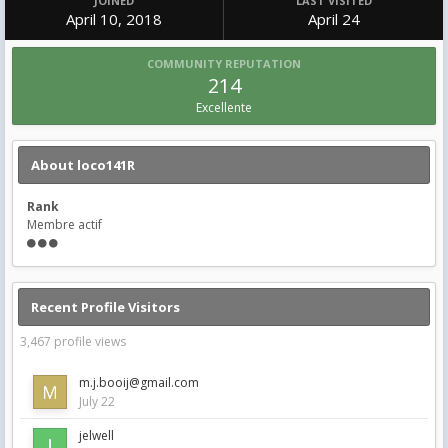
JOINED
LAST VISITED
April 10, 2018
April 24
COMMUNITY REPUTATION
214
Excellente
About loco141R
Rank
Membre actif
Recent Profile Visitors
3,467 profile views
m.j.booij@gmail.com
July 22
jelwell