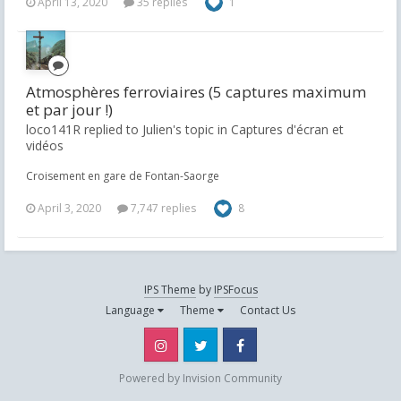
April 13, 2020
35 replies
1
Atmosphères ferroviaires (5 captures maximum
et par jour !)
loco141R replied to Julien's topic in
Captures d'écran et
vidéos
Croisement en gare de Fontan-Saorge
April 3, 2020
7,747 replies
8
IPS Theme
by
IPSFocus
Language
Theme
Contact Us
Instagram
Twitter
Facebook
Powered by Invision Community