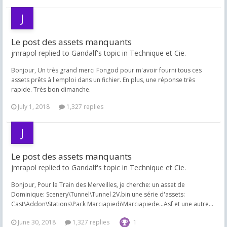
Le post des assets manquants
jmrapol replied to Gandalf's topic in
Technique et Cie.
Bonjour, Un très grand merci Fongod pour m'avoir fourni tous ces
assets prêts à l'emploi dans un fichier. En plus, une réponse très
rapide. Très bon dimanche.
July 1, 2018
1,327 replies
Le post des assets manquants
jmrapol replied to Gandalf's topic in
Technique et Cie.
Bonjour, Pour le Train des Merveilles, je cherche: un asset de
Dominique: Scenery\Tunnel\Tunnel 2V.bin une série d'assets:
Cast\Addon\Stations\Pack Marciapiedi\Marciapiede...Asf et une autre...
June 30, 2018
1,327 replies
1