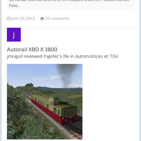
Pass...
June 20, 2018
29 comments
Autorail XBD X 3800
jmrapol reviewed PapiNic's file in
Automotrices et TGV