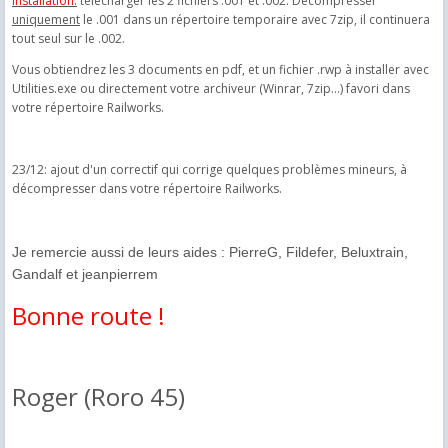
Installation:
télécharger les 2 fichiers .001 et .002. Décompresser
uniquement
le .001 dans un répertoire temporaire avec 7zip, il continuera
tout seul sur le .002.
Vous obtiendrez les 3 documents en pdf, et un fichier .rwp à installer avec
Utilities.exe ou directement votre archiveur (Winrar, 7zip...) favori dans
votre répertoire Railworks.
23/12: ajout d'un correctif qui corrige quelques problèmes mineurs, à
décompresser dans votre répertoire Railworks.
Je remercie aussi de leurs aides : PierreG, Fildefer, Beluxtrain,
Gandalf et jeanpierrem
Bonne route !
Roger (Roro 45)