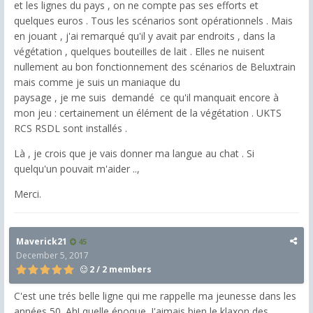
et les lignes du pays , on ne compte pas ses efforts et
quelques euros . Tous les scénarios sont opérationnels . Mais
en jouant , j'ai remarqué qu'il y avait par endroits , dans la
végétation , quelques bouteilles de lait . Elles ne nuisent
nullement au bon fonctionnement des scénarios de Beluxtrain
mais comme je suis un maniaque du
paysage , je me suis demandé ce qu'il manquait encore à
mon jeu : certainement un élément de la végétation . UKTS
RCS RSDL sont installés .
Là , je crois que je vais donner ma langue au chat . Si
quelqu'un pouvait m'aider ..,
Merci.
Maverick21
45
December 5, 2017
2 / 2 members
C'est une trés belle ligne qui me rappelle ma jeunesse dans les
années 50. Ah! quelle époque. J'aimais bien le klaxon des