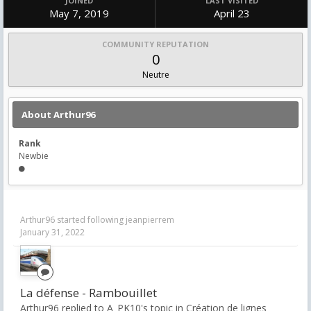
JOINED
LAST VISITED
May 7, 2019
April 23
COMMUNITY REPUTATION
0
Neutre
About Arthur96
Rank
Newbie
Arthur96
started following
jeanpierrem
January 31, 2022
La défense - Rambouillet
Arthur96 replied to A_PK10's topic in
Création de lignes