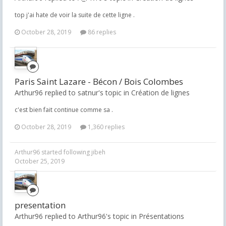
top j'ai hate de voir la suite de cette ligne .
October 28, 2019
86 replies
Paris Saint Lazare - Bécon / Bois Colombes
Arthur96 replied to satnur's topic in
Création de lignes
c'est bien fait continue comme sa .
October 28, 2019
1,360 replies
Arthur96
started following
jibeh
October 25, 2019
presentation
Arthur96 replied to Arthur96's topic in
Présentations