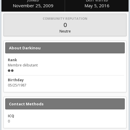
JOINED
LAST VISITED
November 25, 2009
May 5, 2016
COMMUNITY REPUTATION
0
Neutre
About Darkinou
Rank
Membre débutant
Birthday
05/25/1987
Contact Methods
ICQ
0