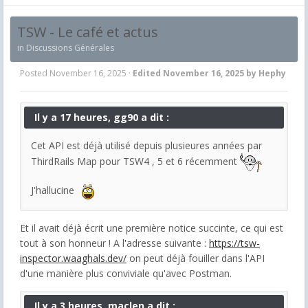
TSW - Le café et actus
in
Discussions Générales
Posted
November 16, 2025
·
Edited
November 16, 2025
by Hephy
Il y a 17 heures, gg90 a dit :
Cet API est déjà utilisé depuis plusieures années par
ThirdRails Map pour TSW4 , 5 et 6 récemment
J'hallucine
Et il avait déjà écrit une première notice succinte, ce qui est
tout à son honneur ! A l'adresse suivante :
https://tsw-
inspector.waaghals.dev/
on peut déjà fouiller dans l'API
d'une manière plus conviviale qu'avec Postman.
Il y a 3 heures, maclen a dit :