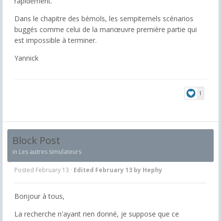
rapidement.
Dans le chapitre des bémols, les sempiternels scénarios
buggés comme celui de la manœuvre première partie qui
est impossible à terminer.
Yannick
1
Block Post
in
Les autres simulateurs
Posted
February 13
·
Edited
February 13
by Hephy
Bonjour à tous,
La recherche n'ayant rien donné, je suppose que ce