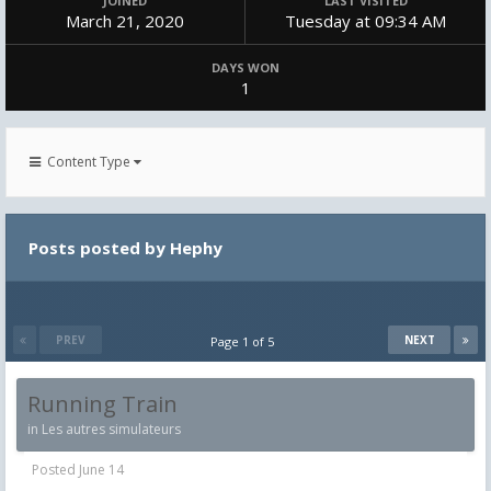
JOINED
LAST VISITED
March 21, 2020
Tuesday at 09:34 AM
DAYS WON
1
Content Type
Posts posted by Hephy
PREV
NEXT
Page 1 of 5
Running Train
in
Les autres simulateurs
Posted
June 14