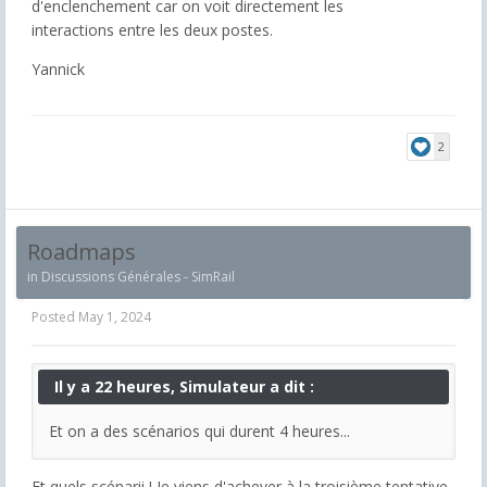
d'enclenchement car on voit directement les
interactions entre les deux postes.
Yannick
2
Roadmaps
in
Discussions Générales - SimRail
Posted
May 1, 2024
Il y a 22 heures, Simulateur a dit :
Et on a des scénarios qui durent 4 heures...
Et quels scénarii ! Je viens d'achever à la troisième tentative