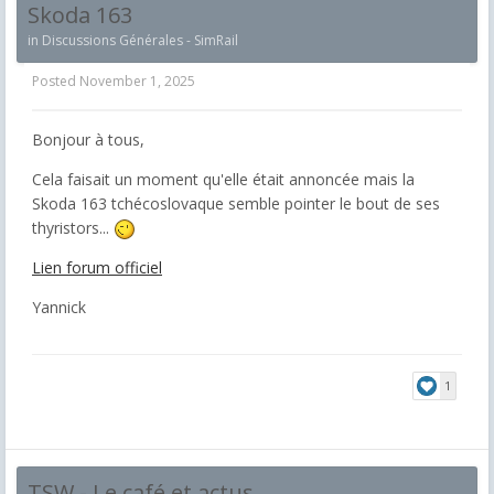
Skoda 163
in
Discussions Générales - SimRail
Posted
November 1, 2025
Bonjour à tous,
Cela faisait un moment qu'elle était annoncée mais la
Skoda 163 tchécoslovaque semble pointer le bout de ses
thyristors...
Lien forum officiel
Yannick
1
TSW - Le café et actus