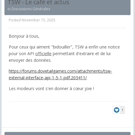
TSW - Le café et actus
in
Discussions Générales
Posted
November 15, 2025
Bonjour à tous,
Pour ceux qui aiment "bidouiller", TSW a enfin une notice
pour son API
officielle
permettant d'extraire et de lui
envoyer des données.
https://forums.dovetailgames.com/attachments/tsw-
external-interface-api-1-5-1-pdf.203411/
Les modeurs vont s'en donner à cœur joie !
1