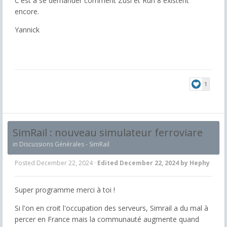
C'est à se demander comment Zusi et Run 8 existent
encore.
Yannick
1
SimRail : nouveau simulateur ferroviare
in
Discussions Générales - SimRail
Posted
December 22, 2024
·
Edited
December 22, 2024
by Hephy
Super programme merci à toi !
Si l'on en croit l'occupation des serveurs, Simrail a du mal à
percer en France mais la communauté augmente quand