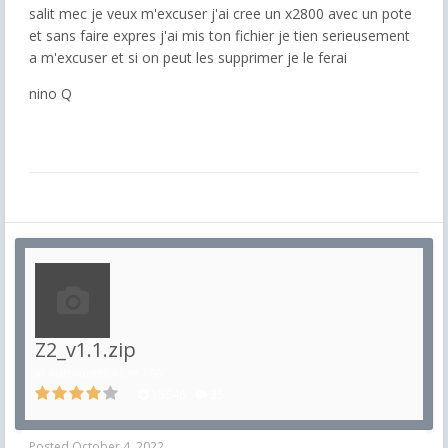
salit mec je veux m'excuser j'ai cree un x2800 avec un pote
et sans faire expres j'ai mis ton fichier je tien serieusement
a m'excuser et si on peut les supprimer je le ferai
nino Q
Z2_v1.1.zip
in
Automotrices et TGV
15046
35
Posted
October 4, 2022