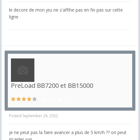
le decore de mon jeu ne s'affihe pas en fin pas sur cette
ligne
PreLoad BB7200 et BB15000
in
Images PreLoad
2582
6
Posted
September 28, 2022
je ne peut pas la faire avancer a plus de 5 km/h ?? on peut
m'aider svp