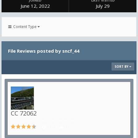
JOINED
LAST VISITED
June 12, 2022
July 29
Content Type
File Reviews posted by sncf_44
SORT BY
CC 72062
in
Locomotives diesels et électriques
11717
13