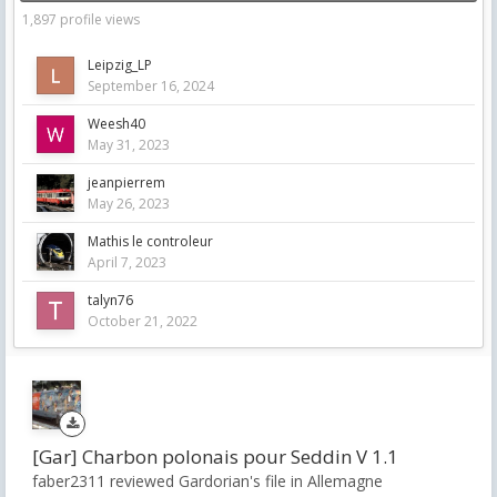
1,897 profile views
Leipzig_LP
September 16, 2024
Weesh40
May 31, 2023
jeanpierrem
May 26, 2023
Mathis le controleur
April 7, 2023
talyn76
October 21, 2022
[Gar] Charbon polonais pour Seddin V 1.1
faber2311 reviewed Gardorian's file in
Allemagne