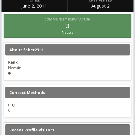
JOINED
LAST VISITED
June 2, 2011
August 2
COMMUNITY REPUTATION
3
Neutre
About faber2311
Rank
Newbie
Contact Methods
ICQ
0
Recent Profile Visitors