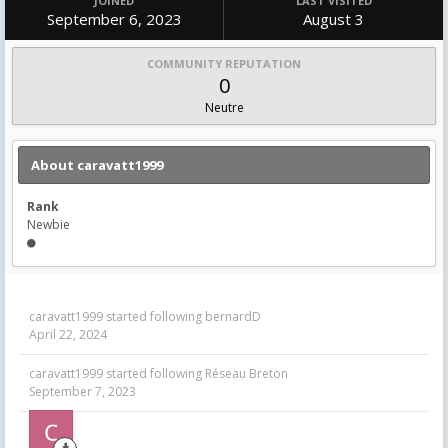
JOINED
LAST VISITED
September 6, 2023
August 3
COMMUNITY REPUTATION
0
Neutre
About caravatt1999
Rank
Newbie
caravatt1999
started following
bernardD
April 22, 2024
caravatt1999
started following
Réseau Breton
September 7, 2023