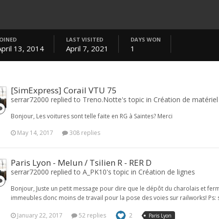
JOINED
LAST VISITED
DAYS WON
April 13, 2014
April 7, 2021
1
[SimExpress] Corail VTU 75
serrar72000 replied to Treno.Notte's topic in
Création de matériel
Bonjour, Les voitures sont telle faite en RG à Saintes? Merci
May 14, 2017
308 replies
Paris Lyon - Melun / Tsilien R - RER D
serrar72000 replied to A_PK10's topic in
Création de lignes
Bonjour, Juste un petit message pour dire que le dépôt du charolais et ferm
immeubles donc moins de travail pour la pose des voies sur railworks! Ps: s
January 22, 2017
52 replies
2
Paris Lyon