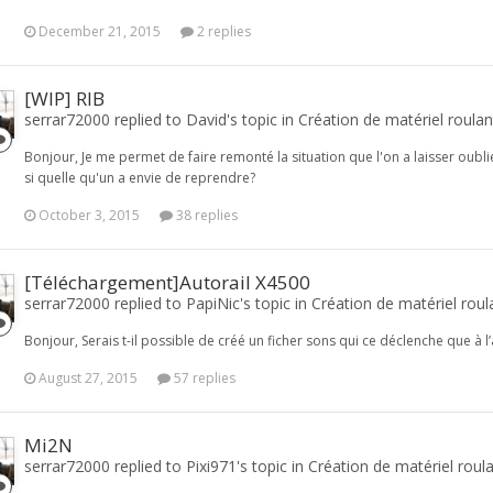
December 21, 2015
2 replies
[WIP] RIB
serrar72000 replied to David's topic in
Création de matériel roulan
Bonjour, Je me permet de faire remonté la situation que l'on a laisser oublier
si quelle qu'un a envie de reprendre?
October 3, 2015
38 replies
[Téléchargement]Autorail X4500
serrar72000 replied to PapiNic's topic in
Création de matériel roul
Bonjour, Serais t-il possible de créé un ficher sons qui ce déclenche que à l’
August 27, 2015
57 replies
Mi2N
serrar72000 replied to Pixi971's topic in
Création de matériel roul