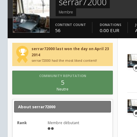
serrar72000
Membre
CONTENT COUNT
DONATIONS
56
0.00 EUR
serrar72000 last won the day on April 23
2014
serrar72000 had the most liked content!
COMMUNITY REPUTATION
5
Neutre
About serrar72000
Rank
Membre débutant