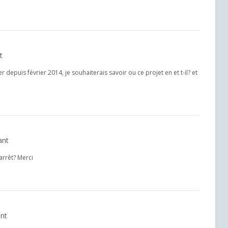
t
 depuis février 2014, je souhaiterais savoir ou ce projet en et t-il? et
ant
arrêt? Merci
ant