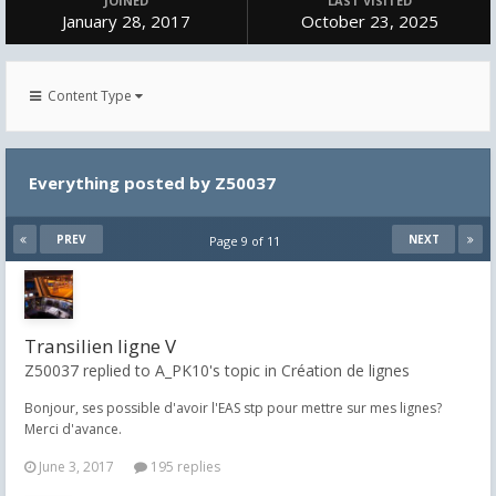
JOINED
LAST VISITED
January 28, 2017
October 23, 2025
Content Type
Everything posted by Z50037
PREV
NEXT
Page 9 of 11
Transilien ligne V
Z50037 replied to A_PK10's topic in
Création de lignes
Bonjour, ses possible d'avoir l'EAS stp pour mettre sur mes lignes?
Merci d'avance.
June 3, 2017
195 replies