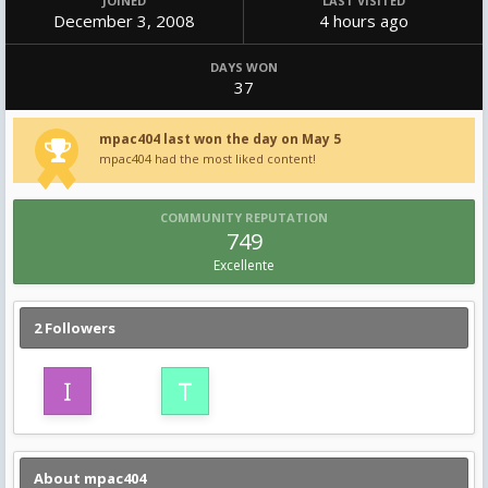
JOINED
LAST VISITED
December 3, 2008
4 hours ago
DAYS WON
37
mpac404 last won the day on May 5
mpac404 had the most liked content!
COMMUNITY REPUTATION
749
Excellente
2 Followers
About mpac404