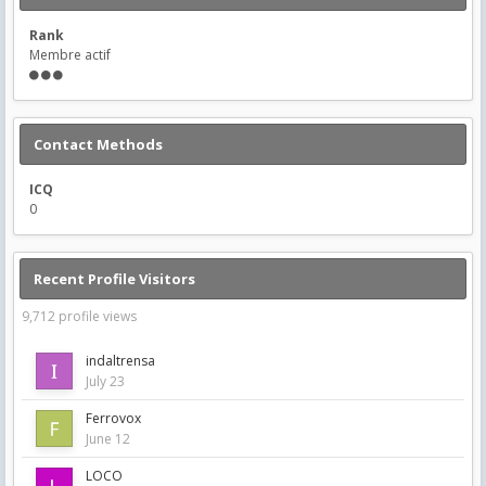
Rank
Membre actif
Contact Methods
ICQ
0
Recent Profile Visitors
9,712 profile views
indaltrensa
July 23
Ferrovox
June 12
LOCO