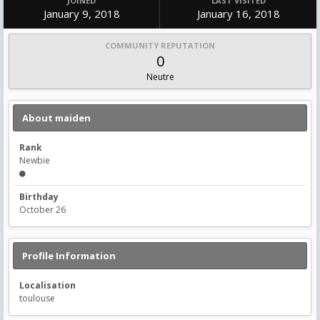
JOINED
LAST VISITED
January 9, 2018
January 16, 2018
COMMUNITY REPUTATION
0
Neutre
About maiden
Rank
Newbie
Birthday
October 26
Profile Information
Localisation
toulouse