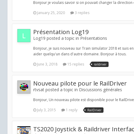
Bonjour je voulais savoir si on pouvait changer la direction 
January 25, 2020
3 replies
Présentation Log19
Log19 posted a topic in
Présentations
Bonjour, je suis nouveau sur Train simulator 2018 et suis en
aider quelqu'un dans d'autre domaine. Bonjour à tous.
June 3, 2018
15 replies
raildriver
Nouveau pilote pour le RailDriver
rtvsat posted a topic in
Discussions générales
Bonjour, Un nouveau pilote est disponible pour le RailDrive
July 3, 2015
1 reply
RailDriver
TS2020 Joystick & Raildriver Interfa