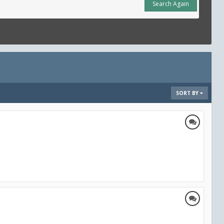
Search Again
SORT BY