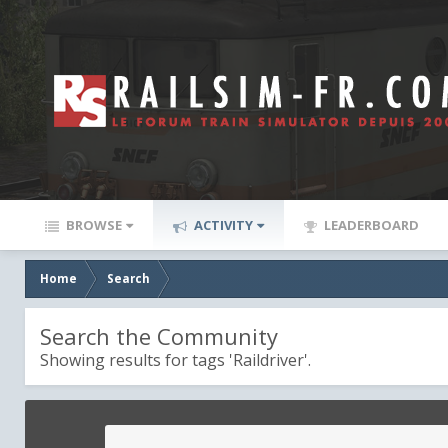
BROWSE
ACTIVITY
LEADERBOARD
Home
Search
Search the Community
Showing results for tags 'Raildriver'.