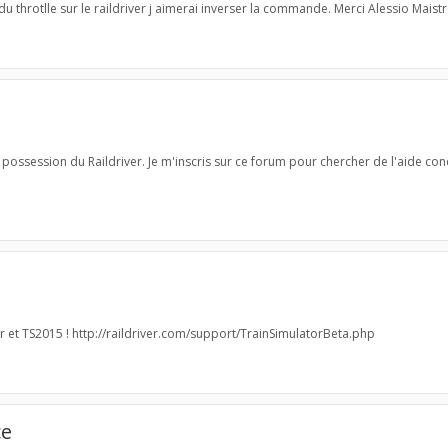
du throtlle sur le raildriver j aimerai inverser la commande. Merci Alessio Maistr
 possession du Raildriver. Je m'inscris sur ce forum pour chercher de l'aide con
r et TS2015 ! http://raildriver.com/support/TrainSimulatorBeta.php
ce