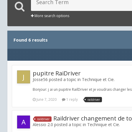
More search options
Found 6 results
pupitre RaiDriver
Josse56 posted a topic in
Technique et Cie.
Bonjour: j ai un pupitre RailDriver et je voudrais changer le
June 7, 2020
1 reply
raildriver
Raildriver changement de t
raildriver
Alessio 2.0 posted a topic in
Technique et Cie.