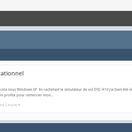
rationnel
 cela sous Windows XP. En rachetant le simulateur de vol DSC-A10 j’ai bien été o
en profite pour remercier mon...
and 2 more)