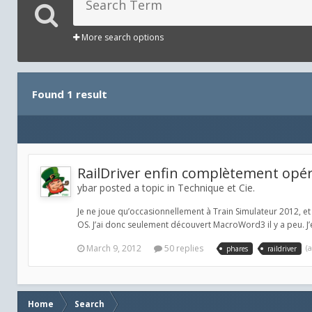
More search options
Found 1 result
RailDriver enfin complètement opé
ybar posted a topic in
Technique et Cie.
Je ne joue qu’occasionnellement à Train Simulateur 2012, et
OS. J’ai donc seulement découvert MacroWord3 il y a peu. J’
March 9, 2012
50 replies
(
phares
raildriver
Home
Search