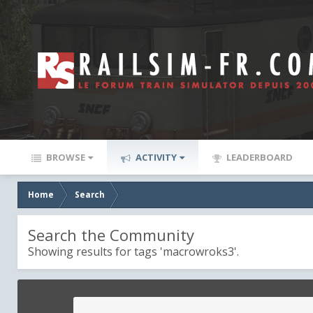
BROWSE
ACTIVITY
LEADERBOARD
Home
Search
Search the Community
Showing results for tags 'macrowroks3'.