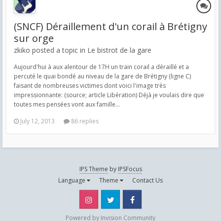
(SNCF) Déraillement d'un corail à Brétigny
sur orge
zkiko posted a topic in
Le bistrot de la gare
Aujourd'hui à aux alentour de 17H un train corail a déraillé et a
percuté le quai bondé au niveau de la gare de Brétigny (ligne C)
faisant de nombreuses victimes dont voici l'image très
impressionnante: (source; article Libération) Déjà je voulais dire que
toutes mes pensées vont aux famille...
July 12, 2013
86 replies
IPS Theme
by
IPSFocus
Language
Theme
Contact Us
Instagram
Twitter
Facebook
Powered by Invision Community