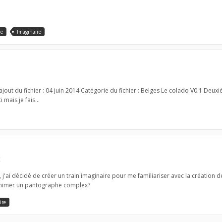
ue
Imaginaire
'ajout du fichier : 04 juin 2014 Catégorie du fichier : Belges Le colado V0.1 Deu
mais je fais...
t
'ai décidé de créer un train imaginaire pour me familiariser avec la création de
'animer un pantographe complex?
ire