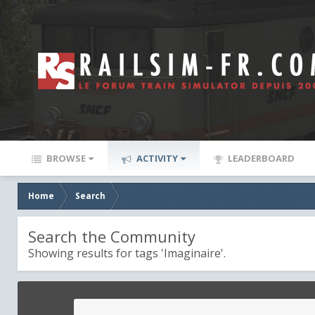
BROWSE
ACTIVITY
LEADERBOARD
Home
Search
Search the Community
Showing results for tags 'Imaginaire'.