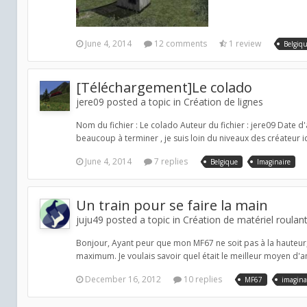
June 4, 2014
12 comments
1 review
Belgiq
[Téléchargement]Le colado
jere09 posted a topic in
Création de lignes
Nom du fichier : Le colado Auteur du fichier : jere09 Date d
beaucoup à terminer , je suis loin du niveaux des créateur ici 
June 4, 2014
7 replies
Belgique
Imaginaire
Un train pour se faire la main
juju49 posted a topic in
Création de matériel roulan
Bonjour, Ayant peur que mon MF67 ne soit pas à la hauteur, j
maximum. Je voulais savoir quel était le meilleur moyen d
December 16, 2012
10 replies
MF67
imagina