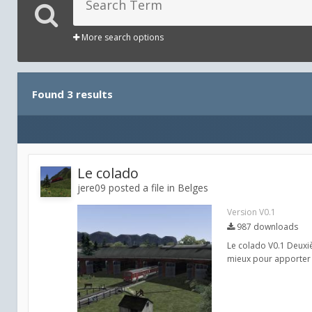
More search options
Found 3 results
Le colado
jere09 posted a file in
Belges
Version V0.1
987 downloads
Le colado V0.1 Deuxiè
mieux pour apporter d