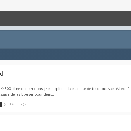
s]
X4500 , il ne demarre pas, je m'explique: la manette de traction{avancé/reculé} 
'essaye de les bouger pour dém...
(and 4 more)
0