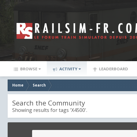
BROWSE
ACTIVITY
LEADERBOARD
Home
Search
Search the Community
Showing results for tags 'X4500'.