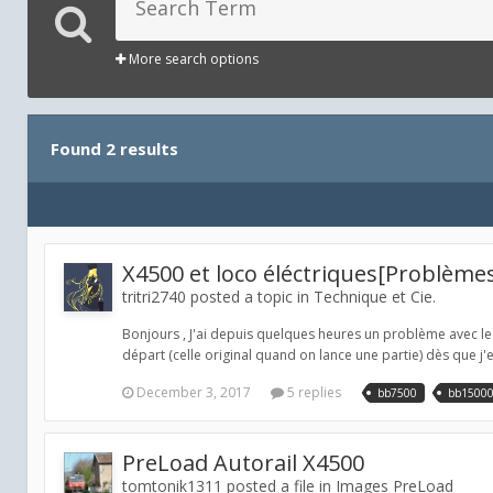
More search options
Found 2 results
X4500 et loco éléctriques[Problème
tritri2740 posted a topic in
Technique et Cie.
Bonjours , J'ai depuis quelques heures un problème avec le 
départ (celle original quand on lance une partie) dès que j
December 3, 2017
5 replies
bb7500
bb1500
PreLoad Autorail X4500
tomtonik1311 posted a file in
Images PreLoad