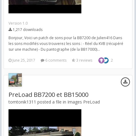
Version 1.0
1,217 downloads
Bonjour, Voici un patch de sons pour la BB7200 de Julien416 Dans
les sons modifiés vous trouverez les sons : - Réel du KVB (récupéré
sur une machine) - Du pantographe (de la BB17000)...
June 25, 2017
6 comments
3 reviews
2
PreLoad BB7200 et BB15000
tomtonik1311 posted a file in
Images PreLoad